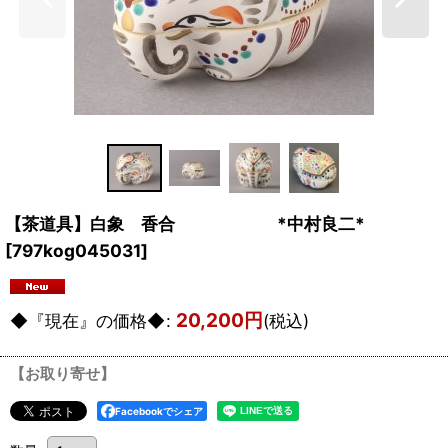
【茶道具】白象 香合 *中村良二*
[
797kog045031
]
20,200
円
◆『現在』の価格◆
:
(税込)
【お取り寄せ】
Facebookでシェア