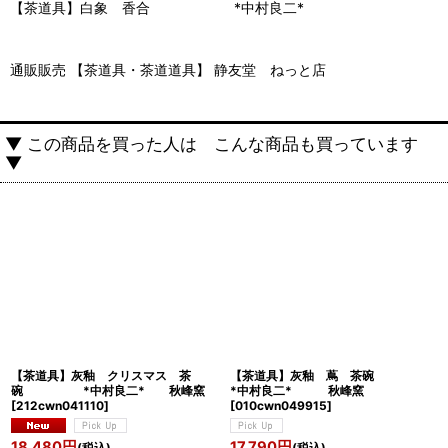
【茶道具】白象 香合 *中村良二*
通販販売 【茶道具・茶道道具】 静友堂 ねっと店
▼ この商品を買った人は こんな商品も買っています
▼
【茶道具】灰釉 クリスマス 茶
【茶道具】灰釉 蔦 茶碗
碗 *中村良二* 秋峰窯
*中村良二* 秋峰窯
[
212cwn041110
]
[
010cwn049915
]
18,480
円
17,790
円
(税込)
(税込)