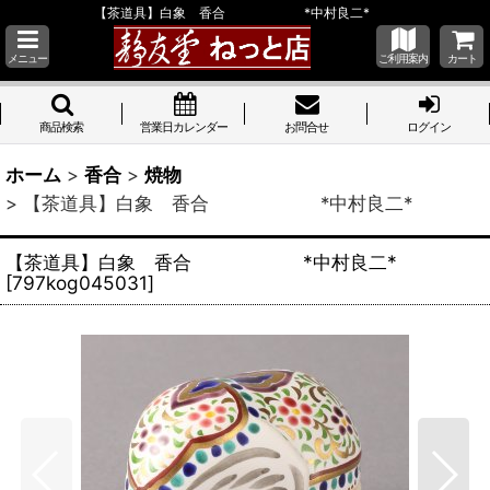
【茶道具】白象 香合 *中村良二*
メニュー
ご利用案内
カート
商品検索
営業日カレンダー
お問合せ
ログイン
ホーム
>
香合
>
焼物
>
【茶道具】白象 香合 *中村良二*
【茶道具】白象 香合 *中村良二*
[
797kog045031
]