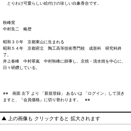
とりわけ可愛らしい絵付けの珍しい白象香合です。
秋峰窯
中村良二 略歴
昭和３０年 京都東山に生まれる
昭和５４年 京都府立 陶工高等技術専門校 成形科 研究科終
了。
井上春峰 中村翠嵐 中村秋峰に師事し、京焼・清水焼を中心に、
日々研鑽している。
※※ 画面 左下 より 「新規登録」 あるいは 「ログイン」して頂き
ますと、『会員価格』に切り替わります。 ※※
▲ 上の画像も クリックすると 拡大されます