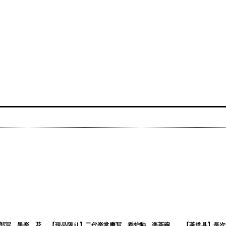
郎写 黒楽 花
【現品限り】二代楽常慶写 香炉釉 楽茶碗
【茶道具】長