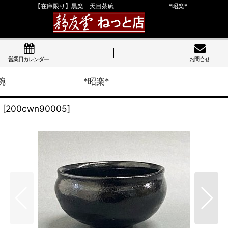
【在庫限り】黒楽 天目茶碗 *昭楽*
営業日カレンダー
お問合せ
 天目茶碗 *昭楽*
[
200cwn90005
]