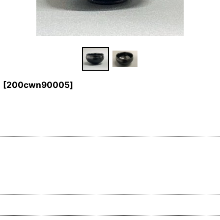
*
[
200cwn90005
]