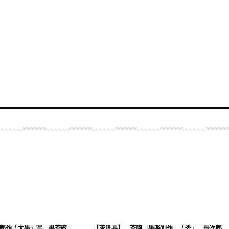
次郎作「大黒」写 黒茶碗
【茶道具】 茶碗 黒楽別作 「禿」 長次郎