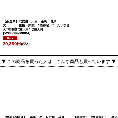
【茶道具】玳皮盞 天目 茶碗 花鳥
文 覆輪 銀塗 *桶谷定一* たいひさ
ん*玳玻盞*鸞天目*七種天目
[
v200cwn90004
]
20,880
円
(税込)
▼ この商品を買った人は こんな商品も買っています ▼
【在庫1点限り】 茶碗 楽 月に雁 武蔵
【茶道具】【在庫限り】 長次