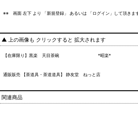
※※ 画面 左下 より 「新規登録」 あるいは 「ログイン」して頂き
▲ 上の画像も クリックすると 拡大されます
【在庫限り】黒楽 天目茶碗 *昭楽*
通販販売 【茶道具・茶道道具】 静友堂 ねっと店
関連商品