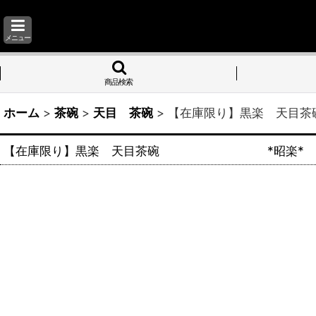
メニュー
商品検索
ホーム
>
茶碗
>
天目 茶碗
>
【在庫限り】黒楽
【在庫限り】黒楽 天目茶碗 *昭楽*