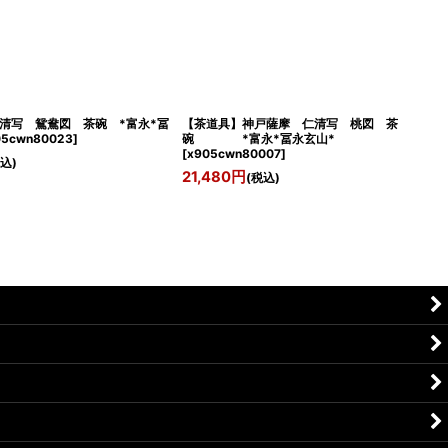
清写 鴛鴦図 茶碗 *富永*冨
【茶道具】神戸薩摩 仁清写 桃図 茶
05cwn80023
]
碗 *富永*冨永玄山*
[
x905cwn80007
]
税込)
21,480
円
(税込)