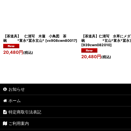
【茶道具】 仁清写 木蓮 小鳥図 茶
【茶道具】仁清写 水草にメダ
碗 *富永*冨永玄山*
[
vx908cwn80017
]
碗 *玄山*富永*冨永玄
[
939cwn082010
]
20,480
円
(税込)
20,480
円
(税込)
お知らせ
ホーム
特定商取引法表記
ご利用案内