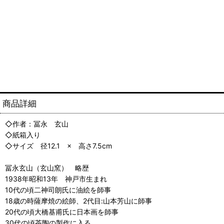
商品詳細
◇作者：冨永 玄山
◇紙箱入り
◇サイズ 径12.1 × 高さ7.5cm
冨永玄山（玄山窯） 略歴
1938年昭和13年 神戸市生まれ
10代の頃二神司朗氏に油絵を師事
18歳の時薩摩焼の絵師、2代目:山本芳山に師事
20代の頃大橋基甫氏に日本画を師事
30代の頃茶陶の製作に入る