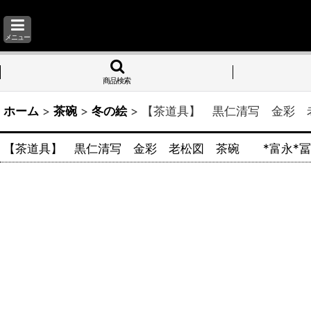
メニュー
商品検索
ホーム
>
茶碗
>
冬の絵
>
【茶道具】 黒仁清写 金彩
【茶道具】 黒仁清写 金彩 老松図 茶碗 *富永