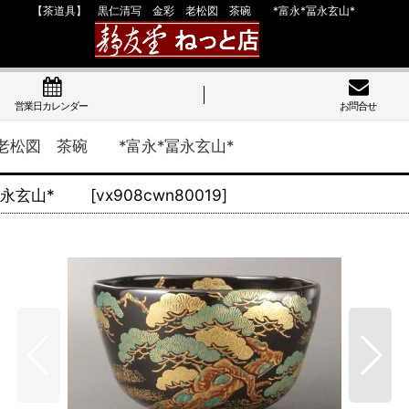
【茶道具】 黒仁清写 金彩 老松図 茶碗 *富永*冨永玄山*
営業日カレンダー
お問合せ
 老松図 茶碗 *富永*冨永玄山*
*冨永玄山*
[
vx908cwn80019
]