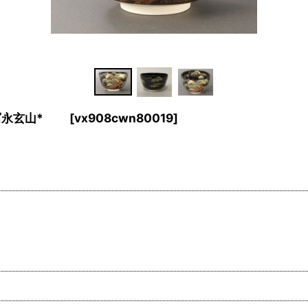
*冨永玄山*
[
vx908cwn80019
]