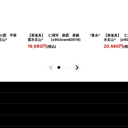
カ図 平茶
【茶道具】 仁清写 萩図 茶碗 *富永*
【茶道具】 仁
山*
冨永玄山*
[
x903cwn80019
]
永玄山*
[
x9
19,980
円
20,480
円
(税込)
(