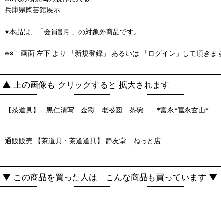
兵庫県陶芸館展示
※本品は、「会員割引」の対象外商品です。
※※ 画面 左下 より 「新規登録」 あるいは 「ログイン」して頂き
▲ 上の画像も クリックすると 拡大されます
【茶道具】 黒仁清写 金彩 老松図 茶碗 *富永*冨永玄山
通販販売 【茶道具・茶道道具】 静友堂 ねっと店
▼ この商品を買った人は こんな商品も買っています ▼