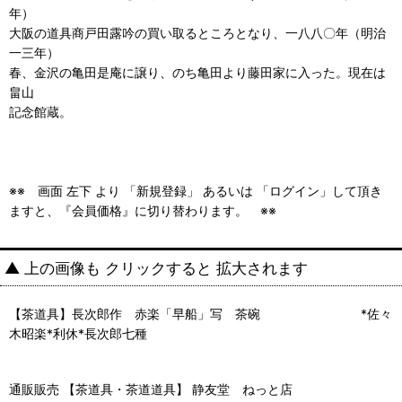
年）
大阪の道具商戸田露吟の買い取るところとなり、一八八〇年（明治
一三年）
春、金沢の亀田是庵に譲り、のち亀田より藤田家に入った。現在は
畠山
記念館蔵。
※※ 画面 左下 より 「新規登録」 あるいは 「ログイン」して頂き
ますと、『会員価格』に切り替わります。 ※※
▲ 上の画像も クリックすると 拡大されます
【茶道具】長次郎作 赤楽「早船」写 茶碗 *佐々
木昭楽*利休*長次郎七種
通販販売 【茶道具・茶道道具】 静友堂 ねっと店