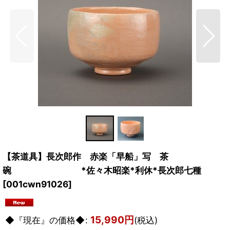
【茶道具】長次郎作 赤楽「早船」写 茶
碗 *佐々木昭楽*利休*長次郎七種
[
001cwn91026
]
15,990
円
◆『現在』の価格◆
:
(税込)