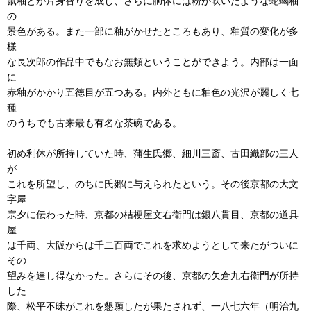
鼠釉とが片身替りを成し、さらに胴体には粉が吹いたような蛇蝎釉
の
景色がある。また一部に釉がかせたところもあり、釉質の変化が多
様
な長次郎の作品中でもなお無類ということができよう。内部は一面
に
赤釉がかかり五徳目が五つある。内外ともに釉色の光沢が麗しく七
種
のうちでも古来最も有名な茶碗である。
初め利休が所持していた時、蒲生氏郷、細川三斎、古田織部の三人
が
これを所望し、のちに氏郷に与えられたという。その後京都の大文
字屋
宗夕に伝わった時、京都の桔梗屋文右衛門は銀八貫目、京都の道具
屋
は千両、大阪からは千二百両でこれを求めようとして来たがついに
その
望みを達し得なかった。さらにその後、京都の矢倉九右衛門が所持
した
際、松平不昧がこれを懇願したが果たされず、一八七六年（明治九