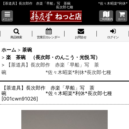
【茶道具】長次郎作 赤楽「早船」写 茶碗 *佐々木昭楽*利休*
長次郎七種
メニュー
ご利用案内
カート
商品検索
営業日カレンダー
お問合せ
ログイン
ホーム
>
茶碗
>
楽 茶碗 （長次郎・のんこう・光悦 写）
>
【茶道具】長次郎作 赤楽「早船」写 茶
碗 *佐々木昭楽*利休*長次郎七種
【茶道具】長次郎作 赤楽「早船」写 茶
碗 *佐々木昭楽*利休*長次郎七種
[
001cwn91026
]