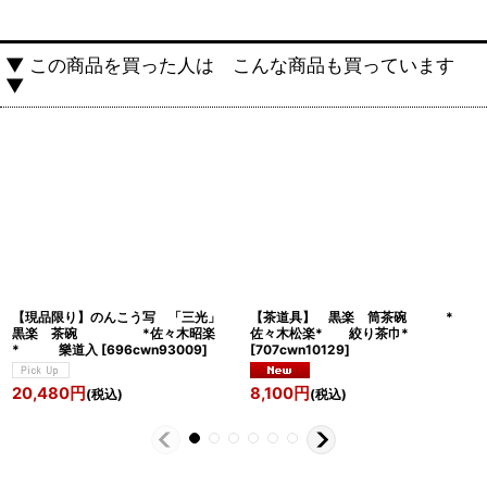
▼ この商品を買った人は こんな商品も買っています
▼
【現品限り】のんこう写 「三光」
【茶道具】 黒楽 筒茶碗 *
黒楽 茶碗 *佐々木昭楽
佐々木松楽* 絞り茶巾*
* 樂道入
[
696cwn93009
]
[
707cwn10129
]
20,480
円
8,100
円
(税込)
(税込)