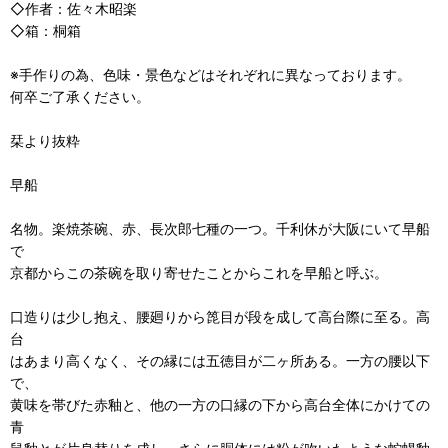
◇作者：佐々木昭楽
◇箱：桐箱
※手作りの為、色味・景色などはそれぞれに異なっております。
何卒ご了承ください。
栞より抜粋
早船
名物。楽焼茶碗、赤、長次郎七種の一つ。千利休が大阪にいて早船
で
京都からこの茶碗を取り寄せたことからこれを早船と呼ぶ。
口造りは少し抱え、腰廻りから箆目が段を成して高台際に至る。高
台
はあまり高くなく、その縁には五徳目が二ヶ所ある。一方の腰以下
で、
黄味を帯びた赤釉と、他の一方の口縁の下から高台全体にかけての
青