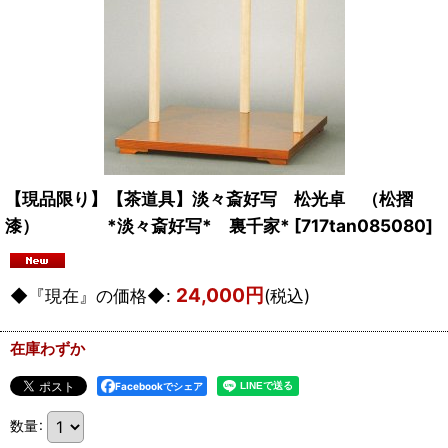
【現品限り】【茶道具】淡々斎好写 松光卓 （松摺
漆） *淡々斎好写* 裏千家*
[
717tan085080
]
24,000
円
◆『現在』の価格◆
:
(税込)
在庫わずか
Facebookでシェア
数量
: