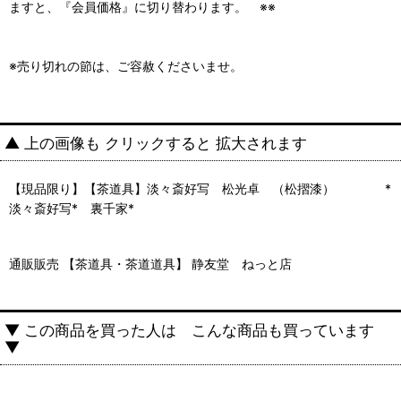
ますと、『会員価格』に切り替わります。 ※※
※売り切れの節は、ご容赦くださいませ。
▲ 上の画像も クリックすると 拡大されます
【現品限り】【茶道具】淡々斎好写 松光卓 （松摺漆） *
淡々斎好写* 裏千家*
通販販売 【茶道具・茶道道具】 静友堂 ねっと店
▼ この商品を買った人は こんな商品も買っています
▼