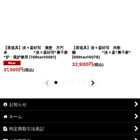
【茶道具】淡々斎好写 溜塗 方円
【茶道具】淡々斎好写 尚歌
卓 *淡々斎好写*裏千家
棚 *淡々斎*裏千家*
*炉・風炉兼用
[
198tan10061
]
[
696tan10078
]
32,900
円
(税込)
31,500
円
(税込)
お知らせ
ホーム
特定商取引法表記