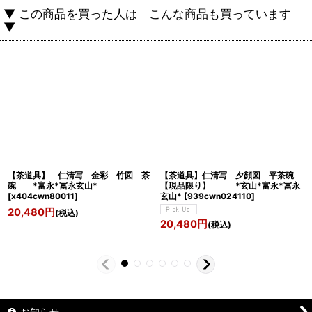
▼ この商品を買った人は こんな商品も買っています
▼
【茶道具】 仁清写 金彩 竹図 茶
【茶道具】仁清写 夕顔図 平茶碗
碗 *富永*冨永玄山*
【現品限り】 *玄山*富永*冨永
[
x404cwn80011
]
玄山*
[
939cwn024110
]
20,480
円
(税込)
20,480
円
(税込)
お知らせ