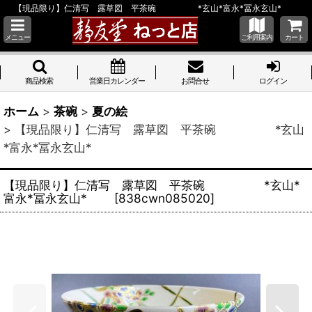
【現品限り】仁清写 露草図 平茶碗 *玄山*富永*冨永玄山*
メニュー
ご利用案内
カート
商品検索
営業日カレンダー
お問合せ
ログイン
ホーム
>
茶碗
>
夏の絵
>
【現品限り】仁清写 露草図 平茶碗 *玄山
*富永*冨永玄山*
【現品限り】仁清写 露草図 平茶碗 *玄山*
富永*冨永玄山*
[
838cwn085020
]