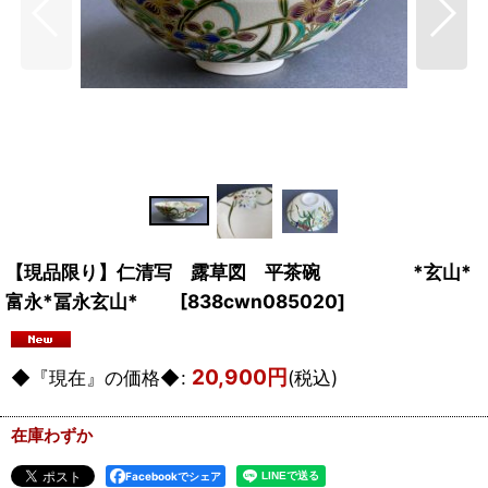
【現品限り】仁清写 露草図 平茶碗 *玄山*
富永*冨永玄山*
[
838cwn085020
]
20,900
円
◆『現在』の価格◆
:
(税込)
在庫わずか
Facebookでシェア