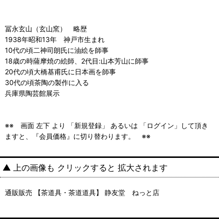
冨永玄山（玄山窯） 略歴
1938年昭和13年 神戸市生まれ
10代の頃二神司朗氏に油絵を師事
18歳の時薩摩焼の絵師、2代目:山本芳山に師事
20代の頃大橋基甫氏に日本画を師事
30代の頃茶陶の製作に入る
兵庫県陶芸館展示
※※ 画面 左下 より 「新規登録」 あるいは 「ログイン」して頂き
ますと、『会員価格』に切り替わります。 ※※
▲ 上の画像も クリックすると 拡大されます
通販販売 【茶道具・茶道道具】 静友堂 ねっと店