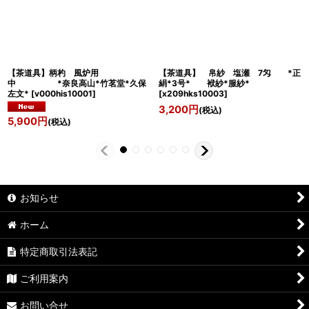
【茶道具】柄杓 風炉用
【茶道具】 帛紗 塩瀬 7匁 *正
中 *奈良高山*竹茗堂*久保
絹*3号* 袱紗*服紗*
左文*
[
v000his10001
]
[
x209hks10003
]
3,200
円
(税込)
5,900
円
(税込)
お知らせ
ホーム
特定商取引法表記
ご利用案内
お問い合せ