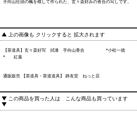
手向山社頭の楓を模して作られた、玄々斎好みの香合の写しです。
▲ 上の画像も クリックすると 拡大されます
【茶道具】玄々斎好写 拭漆 手向山香合 *小松一徳
* 紅葉
通販販売 【茶道具・茶道道具】 静友堂 ねっと店
▼ この商品を買った人は こんな商品も買っています
▼