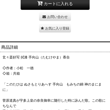
カートに入れる
お問い合わせ
お気に入り登録
商品詳細
玄々斎好写 拭漆 手向山（たむけやま）香合
◇作者：小松 一徳
◇箱：共箱
「このたひは ぬさもとりあへす 手向山 もみちの錦 神のまにま
に」
菅原道真が宇多上皇の奈良御幸に随行した時に詠んだ歌。この歌に
ちなんで