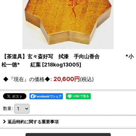
【茶道具】玄々斎好写 拭漆 手向山香合 *小
松一徳* 紅葉
[
218kog13005
]
20,600
円
◆『現在』の価格◆
:
(税込)
Facebookでシェア
数量
:
返品特約に関する重要事項