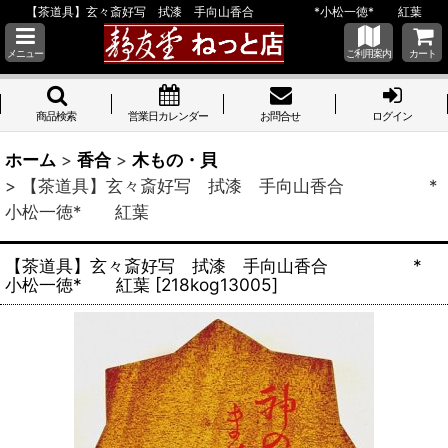
【茶道具】玄々斎好写 拭漆 手向山香合 *小松一徳* 紅葉
メニュー
ご利用案内
カート
商品検索
営業日カレンダー
お問合せ
ログイン
ホーム
>
香合
>
木もの・貝
>
【茶道具】玄々斎好写 拭漆 手向山香合 *
小松一徳* 紅葉
【茶道具】玄々斎好写 拭漆 手向山香合 *
小松一徳* 紅葉
[
218kog13005
]