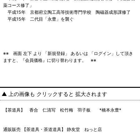
薬コース修了」
平成15年 京都府立陶工高等技術専門学校 陶磁器成形課修了
平成15年 二代目「永豊」を襲ぐ
※※ 画面 左下 より 「新規登録」 あるいは 「ログイン」して頂き
ますと、『会員価格』に切り替わります。 ※※
▲ 上の画像も クリックすると 拡大されます
【茶道具】 香合 仁清写 松竹梅 羽子板 *橋本永豊*
通販販売 【茶道具・茶道道具】 静友堂 ねっと店