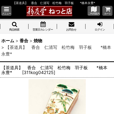
【茶道具】 香合 仁清写 松竹梅 羽子板 *橋本永豊*
メニュー
ご利用案内
カート
商品検索
営業日カレンダー
お問合せ
ログイン
ホーム
>
香合
>
焼物
>
【茶道具】 香合 仁清写 松竹梅 羽子板 *橋本
永豊*
【茶道具】 香合 仁清写 松竹梅 羽子板 *橋本
永豊*
[
311kog042125
]