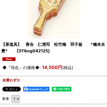
【茶道具】 香合 仁清写 松竹梅 羽子板 *橋本永
豊*
[
311kog042125
]
14,500
円
◆『現在』の価格◆
:
(税込)
在庫わずか
Facebookでシェア
数量
: