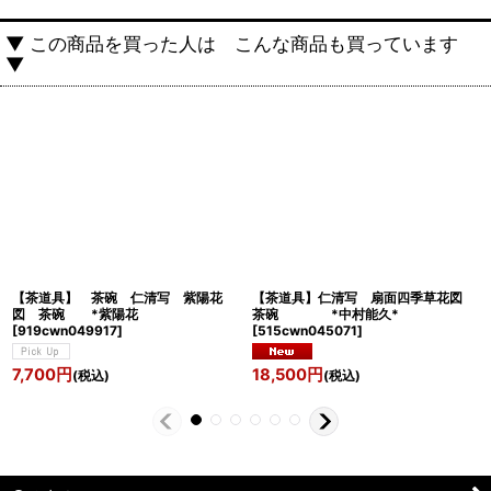
▼ この商品を買った人は こんな商品も買っています
▼
【茶道具】 茶碗 仁清写 紫陽花
【茶道具】仁清写 扇面四季草花図
図 茶碗 *紫陽花
茶碗 *中村能久*
[
919cwn049917
]
[
515cwn045071
]
7,700
円
18,500
円
(税込)
(税込)