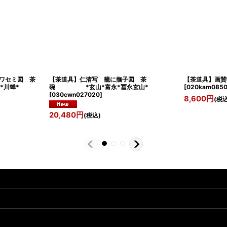
ワセミ図 茶
【茶道具】仁清写 籠に撫子図 茶
【茶道具】画賛
川蝉*
碗 *玄山*富永*冨永玄山*
[
020kam085
[
030cwn027020
]
8,600
円
(税込
20,480
円
(税込)