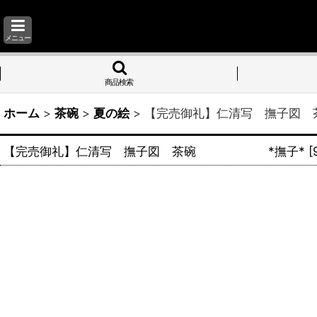
メニュー
商品検索
ホーム
>
茶碗
>
夏の絵
>
【完売御礼】仁清写 撫子
【完売御礼】仁清写 撫子図 茶碗 *撫子*
[