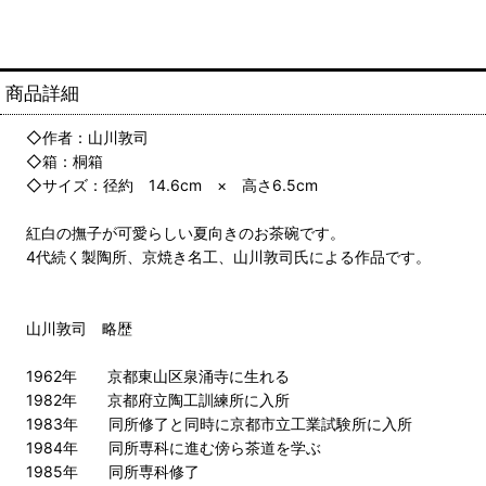
商品詳細
◇作者：山川敦司
◇箱：桐箱
◇サイズ：径約 14.6cm × 高さ6.5cm
紅白の撫子が可愛らしい夏向きのお茶碗です。
4代続く製陶所、京焼き名工、山川敦司氏による作品です。
山川敦司 略歴
1962年 京都東山区泉涌寺に生れる
1982年 京都府立陶工訓練所に入所
1983年 同所修了と同時に京都市立工業試験所に入所
1984年 同所専科に進む傍ら茶道を学ぶ
1985年 同所専科修了