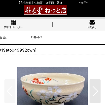
【完売御礼】仁清写 撫子図 茶碗 *撫子*
営業日カレンダー
お問合せ
図 茶碗 *撫子*
919eto049992cwn
]