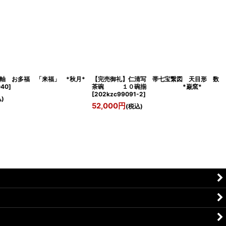
軸 お多福 「来福」 *秋月*
【完売御礼】仁清写 帯七宝繋図 天目形 数
040
]
茶碗 １０碗揃 *巌窯*
[
202kzc99091-2
]
)
52,000
円
(税込)