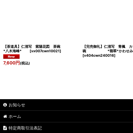
【茶道具】仁清写 紫陽花図 茶碗
【完売御礼】仁清写 青楓 カ
*八木海峰*
[
vx007cwn10021
]
碗 *翡翠*かわせみ*
[
v404cwn240016
]
7,600
円
(税込)
お知らせ
ホーム
特定商取引法表記