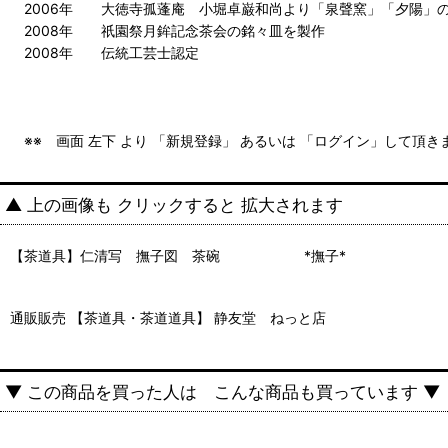
2006年 大徳寺孤蓬庵 小堀卓巌和尚より「泉聲窯」「夕陽」
2008年 祇園祭月鉾記念茶会の銘々皿を製作
2008年 伝統工芸士認定
※※ 画面 左下 より 「新規登録」 あるいは 「ログイン」して頂
▲ 上の画像も クリックすると 拡大されます
【茶道具】仁清写 撫子図 茶碗 *撫子*
通販販売 【茶道具・茶道道具】 静友堂 ねっと店
▼ この商品を買った人は こんな商品も買っています ▼