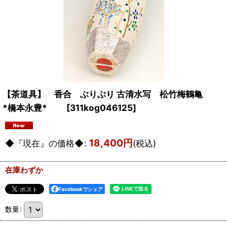
【茶道具】 香合 ぶりぶり 古清水写 松竹梅鶴亀
*橋本永豊*
[
311kog046125
]
18,400
円
◆『現在』の価格◆
:
(税込)
在庫わずか
Facebookでシェア
数量
: