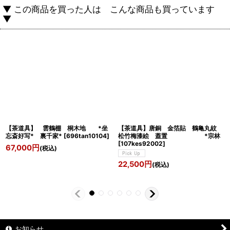
▼ この商品を買った人は こんな商品も買っています
▼
【茶道具】 雲鶴棚 桐木地 *坐
【茶道具】唐銅 金箔貼 鶴亀丸紋
忘斎好写* 裏千家*
[
696tan10104
]
松竹梅漆絵 蓋置 *宗林
[
107kes92002
]
67,000
円
(税込)
22,500
円
(税込)
お知らせ