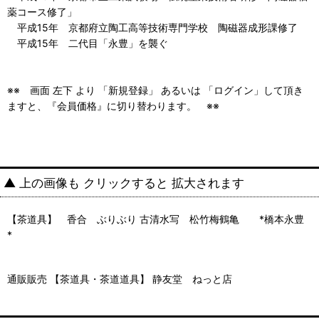
薬コース修了」
平成15年 京都府立陶工高等技術専門学校 陶磁器成形課修了
平成15年 二代目「永豊」を襲ぐ
※※ 画面 左下 より 「新規登録」 あるいは 「ログイン」して頂き
ますと、『会員価格』に切り替わります。 ※※
▲ 上の画像も クリックすると 拡大されます
【茶道具】 香合 ぶりぶり 古清水写 松竹梅鶴亀 *橋本永豊
*
通販販売 【茶道具・茶道道具】 静友堂 ねっと店