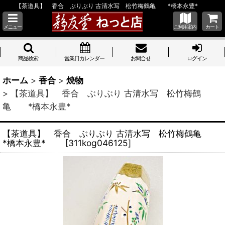
【茶道具】 香合 ぶりぶり 古清水写 松竹梅鶴亀 *橋本永豊*
メニュー
ご利用案内
カート
商品検索
営業日カレンダー
お問合せ
ログイン
ホーム
>
香合
>
焼物
>
【茶道具】 香合 ぶりぶり 古清水写 松竹梅鶴
亀 *橋本永豊*
【茶道具】 香合 ぶりぶり 古清水写 松竹梅鶴亀
*橋本永豊*
[
311kog046125
]