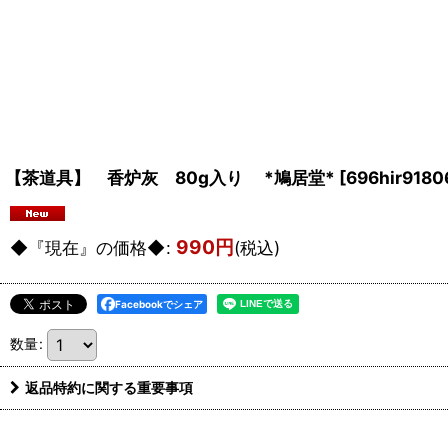
【茶道具】 香炉灰 80g入り *鳩居堂*
[
696hir9180
990
円
◆『現在』の価格◆
:
(税込)
Facebookでシェア
数量
:
返品特約に関する重要事項