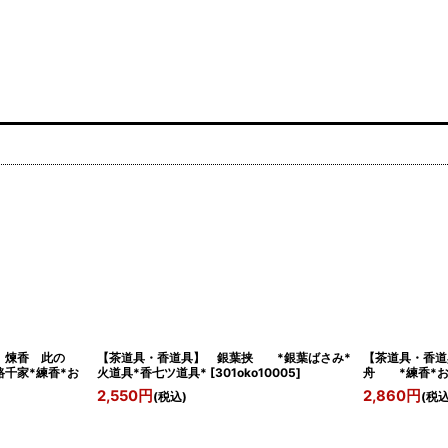
 煉香 此の
【茶道具・香道具】 銀葉挟 *銀葉ばさみ*
【茶道具・香道
千家*練香*お
火道具*香七ツ道具*
[
301oko10005
]
舟 *練香*お
2,550
円
2,860
円
(税込)
(税込