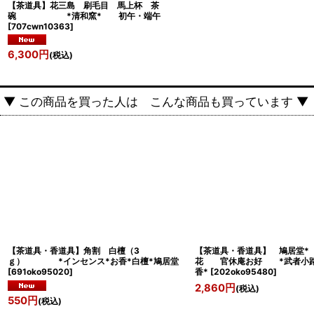
【茶道具】花三島 刷毛目 馬上杯 茶
碗 *清和窯* 初午・端午
[
707cwn10363
]
6,300
円
(税込)
▼ この商品を買った人は こんな商品も買っています ▼
【茶道具・香道具】角割 白檀（3
【茶道具・香道具】 鳩居堂*
ｇ） *インセンス*お香*白檀*鳩居堂
花 官休庵お好 *武者小路
[
691oko95020
]
香*
[
202oko95480
]
2,860
円
(税込)
550
円
(税込)