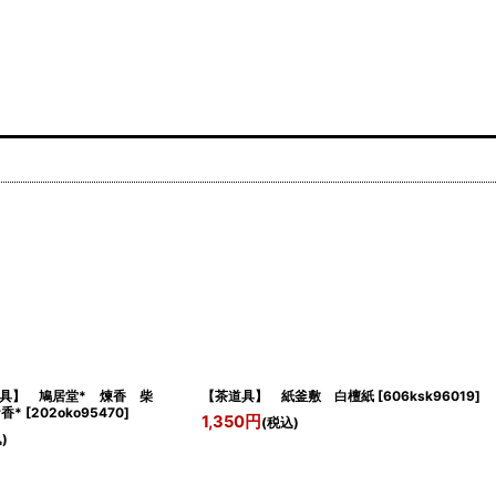
具】 鳩居堂* 煉香 柴
【茶道具】 紙釜敷 白檀紙
[
606ksk96019
]
香*
[
202oko95470
]
1,350
円
(税込)
)