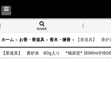
メニュー
商品検索
ホーム
>
お香・香道具
>
香木・煉香
>
【茶道具】 香炉灰
【茶道具】 香炉灰 80g入り *鳩居堂*
[
696hir9180