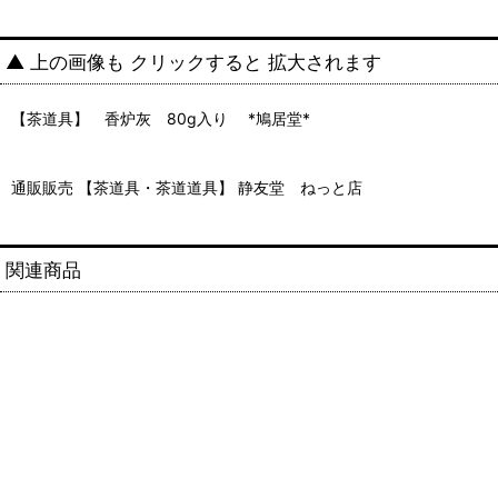
▲ 上の画像も クリックすると 拡大されます
【茶道具】 香炉灰 80g入り *鳩居堂*
通販販売 【茶道具・茶道道具】 静友堂 ねっと店
関連商品