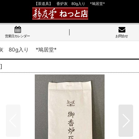
【茶道具】 香炉灰 80g入り *鳩居堂*
営業日カレンダー
お問合せ
 80g入り *鳩居堂*
6
]