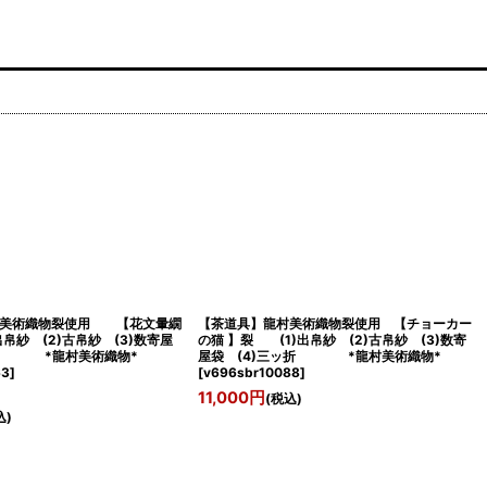
村美術織物裂使用 【花文暈繝
【茶道具】龍村美術織物裂使用 【チョーカー
帛紗 (2)古帛紗 (3)数寄屋
の猫 】裂 (1)出帛紗 (2)古帛紗 (3)数寄
ッ折 *龍村美術織物*
屋袋 (4)三ッ折 *龍村美術織物*
63
]
[
v696sbr10088
]
11,000
円
(税込)
込)