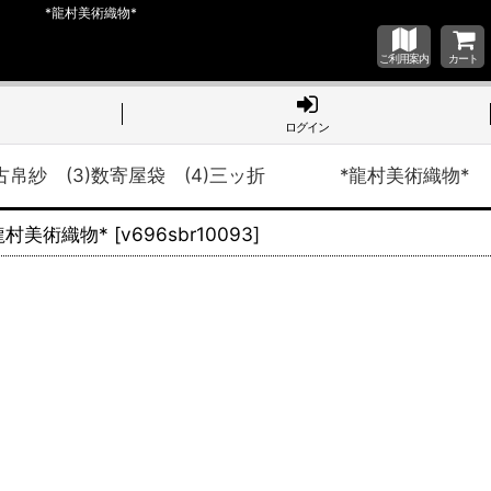
三ッ折 *龍村美術織物*
ご利用案内
カート
ログイン
古帛紗 (3)数寄屋袋 (4)三ッ折 *龍村美術織物*
龍村美術織物*
[
v696sbr10093
]