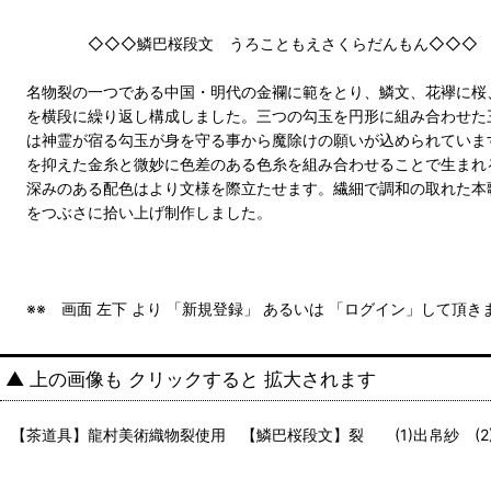
◇◇◇鱗巴桜段文 うろこともえさくらだんもん◇◇◇
名物裂の一つである中国・明代の金襴に範をとり、鱗文、花襷に桜
を横段に繰り返し構成しました。三つの勾玉を円形に組み合わせた
は神霊が宿る勾玉が身を守る事から魔除けの願いが込められていま
を抑えた金糸と微妙に色差のある色糸を組み合わせることで生まれ
深みのある配色はより文様を際立たせます。繊細で調和の取れた本
をつぶさに拾い上げ制作しました。
※※ 画面 左下 より 「新規登録」 あるいは 「ログイン」して頂
▲ 上の画像も クリックすると 拡大されます
【茶道具】龍村美術織物裂使用 【鱗巴桜段文】裂 (1)出帛紗 (2