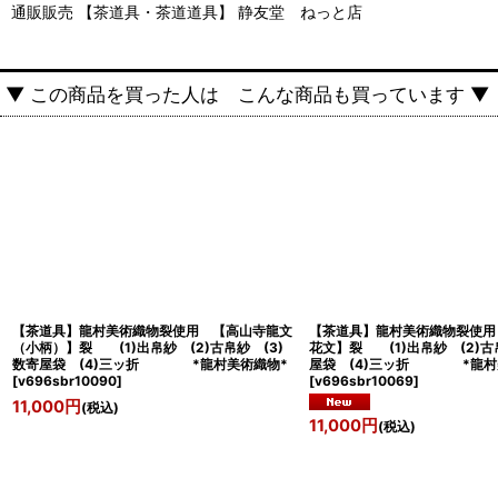
通販販売 【茶道具・茶道道具】 静友堂 ねっと店
▼ この商品を買った人は こんな商品も買っています ▼
【茶道具】龍村美術織物裂使用 【高山寺龍文
【茶道具】龍村美術織物裂使用
（小柄）】裂 (1)出帛紗 (2)古帛紗 (3)
花文】裂 (1)出帛紗 (2)古
数寄屋袋 (4)三ッ折 *龍村美術織物*
屋袋 (4)三ッ折 *龍村
[
v696sbr10090
]
[
v696sbr10069
]
11,000
円
(税込)
11,000
円
(税込)