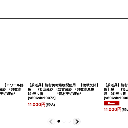
 【ロワール飾
【茶道具】龍村美術織物裂使用 【稜華文錦】
【茶道具】龍
帛紗 (3)数寄
裂 (1)出帛紗 (2)古帛紗 (3)数寄屋袋
錦】裂 (1)出
美術織物*
(4)三ッ折 *龍村美術織物*
袋 (4)三
[
v696sbr10072
]
[
v696sbr100
11,000
円
(税込)
11,000
円
(税