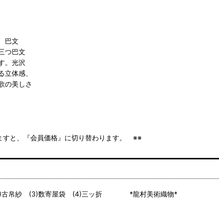
、巴文
三つ巴文
す。光沢
る立体感、
歌の美しさ
きますと、『会員価格』に切り替わります。 ※※
)古帛紗 (3)数寄屋袋 (4)三ッ折 *龍村美術織物*