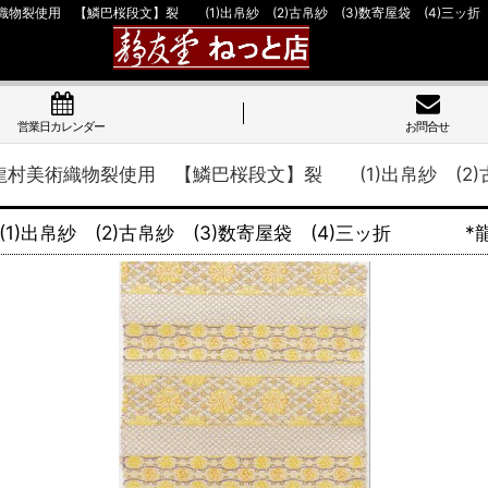
物裂使用 【鱗巴桜段文】裂 (1)出帛紗 (2)古帛紗 (3)数寄屋袋 (4)
営業日カレンダー
お問合せ
村美術織物裂使用 【鱗巴桜段文】裂 (1)出帛紗 (2)
)出帛紗 (2)古帛紗 (3)数寄屋袋 (4)三ッ折 *