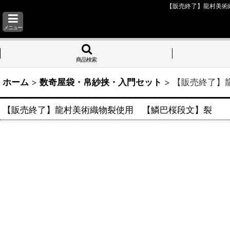
【販売終了】龍村美術織
メニュー
商品検索
ホーム
>
数奇屋袋・帛紗挟・入門セット
>
【販売終了】龍
【販売終了】龍村美術織物裂使用 【鱗巴桜段文】裂 (1