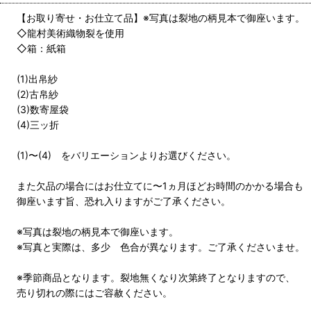
【お取り寄せ・お仕立て品】※写真は裂地の柄見本で御座います。
◇龍村美術織物裂を使用
◇箱：紙箱
(1)出帛紗
(2)古帛紗
(3)数寄屋袋
(4)三ッ折
(1)〜(4) をバリエーションよりお選びください。
また欠品の場合にはお仕立てに〜1ヵ月ほどお時間のかかる場合も
御座います旨、恐れ入りますがご了承ください。
※写真は裂地の柄見本で御座います。
※写真と実際は、多少 色合が異なります。ご了承くださいませ。
※季節商品となります。裂地無くなり次第終了となりますので、
売り切れの際にはご容赦ください。