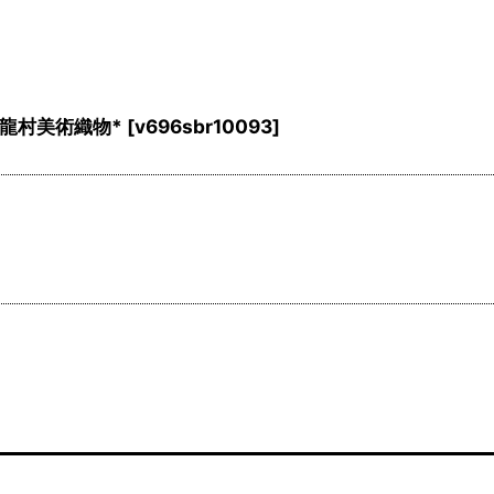
龍村美術織物*
[
v696sbr10093
]