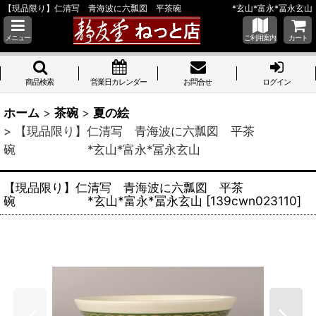
【現品限り】仁清写 青海波に六瓢図 平茶碗 *玄山*富永*冨永玄山
メニュー
ご利用案内
カート
商品検索
営業日カレンダー
お問合せ
ログイン
ホーム
>
茶碗
>
夏の絵
>
【現品限り】仁清写 青海波に六瓢図 平茶
碗 *玄山*富永*冨永玄山
【現品限り】仁清写 青海波に六瓢図 平茶
碗 *玄山*富永*冨永玄山
[
139cwn023110
]