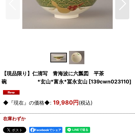
【現品限り】仁清写 青海波に六瓢図 平茶
碗 *玄山*富永*冨永玄山
[
139cwn023110
]
19,980
円
◆『現在』の価格◆
:
(税込)
在庫わずか
Facebookでシェア