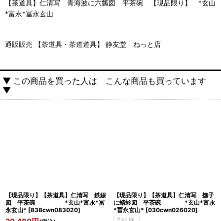
【茶道具】仁清写 青海波に六瓢図 平茶碗 【現品限り】 *玄山
*富永*冨永玄山
通販販売 【茶道具・茶道道具】 静友堂 ねっと店
▼ この商品を買った人は こんな商品も買っています
▼
【現品限り】【茶道具】仁清写 鉄線
【現品限り】【茶道具】仁清写 撫子
図 平茶碗 *玄山*富永*冨
に蜻蛉図 平茶碗 *玄山*富永
永玄山*
[
838cwn083020
]
*冨永玄山*
[
030cwn026020
]