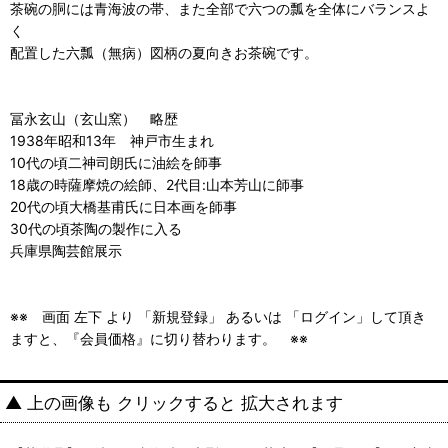
茶碗の胴には青海波の帯、また全部で六つの瓢を全体にバランスよ
く
配置した六瓢（無病）図柄の夏向きお茶碗です。
冨永玄山（玄山窯） 略歴
1938年昭和13年 神戸市生まれ
10代の頃二神司朗氏に油絵を師事
18歳の時薩摩焼の絵師、2代目:山本芳山に師事
20代の頃大橋基甫氏に日本画を師事
30代の頃茶陶の製作に入る
兵庫県陶芸館展示
※※ 画面 左下 より 「新規登録」 あるいは 「ログイン」して頂き
ますと、『会員価格』に切り替わります。 ※※
▲ 上の画像も クリックすると 拡大されます