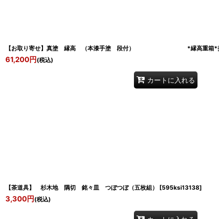
【お取り寄せ】真塗 縁高 （本漆手塗 段付） *縁高重箱*折
61,200
円
(税込)
カートに入れる
【茶道具】 杉木地 隅切 銘々皿 つぼつぼ（五枚組）
[
595ksi13138
]
3,300
円
(税込)