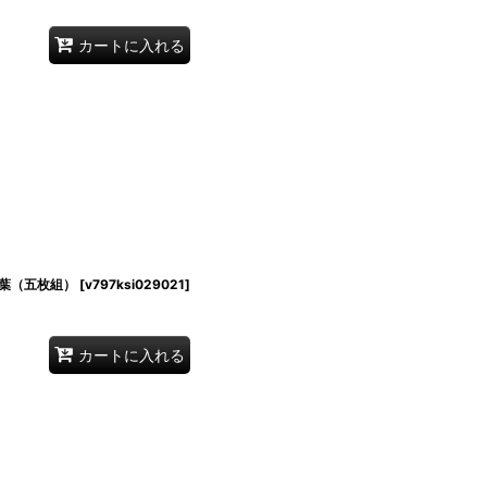
カートに入れる
葉（五枚組）
[
v797ksi029021
]
カートに入れる