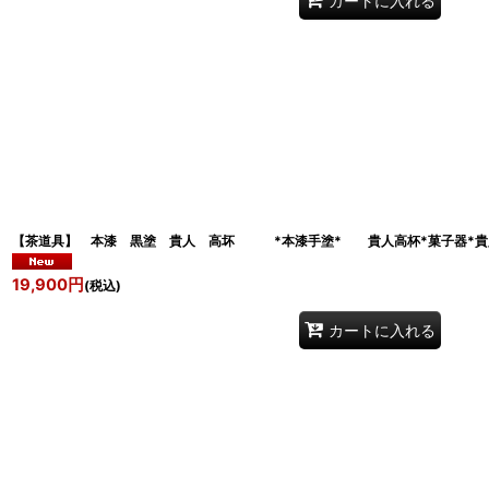
カートに入れる
【茶道具】 本漆 黒塗 貴人 高坏 *本漆手塗* 貴人高杯*菓子器*貴
19,900
円
(税込)
カートに入れる