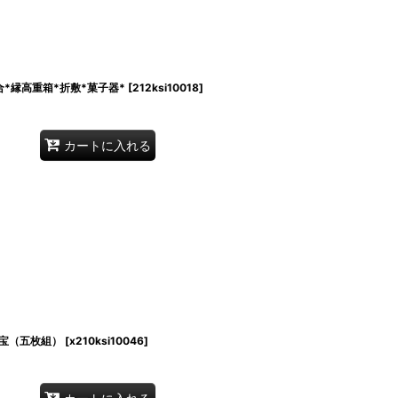
高重箱*折敷*菓子器*
[
212ksi10018
]
カートに入れる
宝（五枚組）
[
x210ksi10046
]