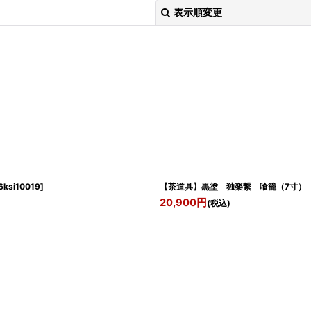
表示順変更
絞り込む
6ksi10019
]
【茶道具】黒塗 独楽繋 喰籠（
20,900
円
(税込)