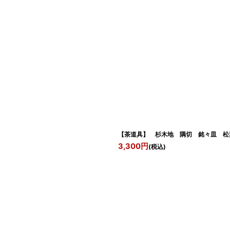
【茶道具】 杉木地 隅切 銘々皿 松
3,300
円
(税込)