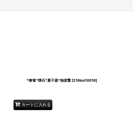
閉じる
7寸） *喰篭*懐石*菓子器*独楽繋
[
216ksi10018
]
カートに入れる