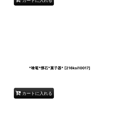
カートに入れる
（大） *喰篭*懐石*菓子器*
[
216ksi10017
]
カートに入れる