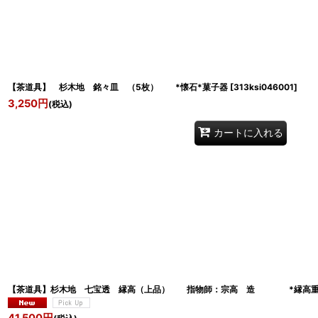
【茶道具】 杉木地 銘々皿 （5枚） *懐石*菓子器
[
313ksi046001
]
3,250
円
(税込)
カートに入れる
【茶道具】杉木地 七宝透 縁高（上品） 指物師：宗高 造 *縁高重箱