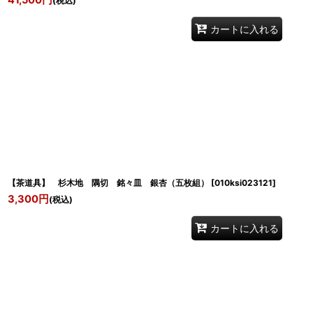
41,500
円
(税込)
カートに入れる
【茶道具】 杉木地 隅切 銘々皿 銀杏（五枚組）
[
010ksi023121
]
3,300
円
(税込)
カートに入れる