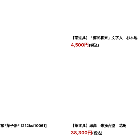
【茶道具】「蘇民将来」文字入 杉木地
4,500
円
(税込)
*菓子器*
[
212ksi10061
]
【茶道具】縁高 朱掻合塗 花鳥 
38,300
円
(税込)