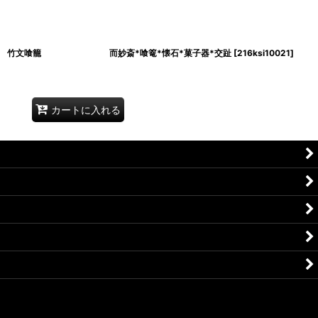
交趾 竹文喰籠 而妙斎*喰篭*懐石*菓子器*交趾
[
216ksi10021
]
カートに入れる