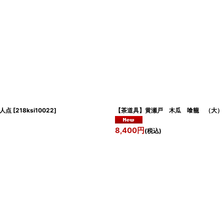
人点
[
218ksi10022
]
【茶道具】黄瀬戸 木瓜 喰籠 
8,400
円
(税込)