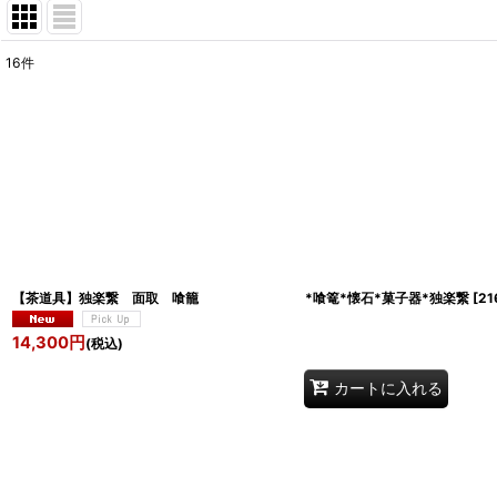
16
件
表示数
:
並び順
:
【茶道具】独楽繋 面取 喰籠 *喰篭*懐石*菓子器*独楽繋
[
21
14,300
円
(税込)
カートに入れる