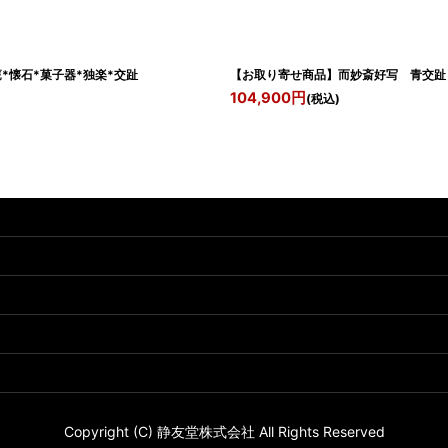
石*菓子器*独楽*交趾
【お取り寄せ商品】而妙斎好写 青
104,900
円
(税込)
Copyright (C) 静友堂株式会社 All Rights Reserved