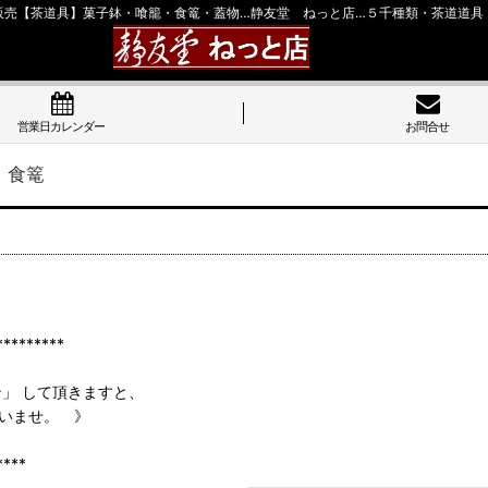
販売【茶道具】菓子鉢・喰籠・食篭・蓋物…静友堂 ねっと店…５千種類・茶道道具
営業日カレンダー
お問合せ
・食篭
******
ン」 して頂きますと、
いませ。 》
****