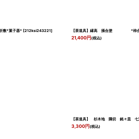
敷*菓子器*
[
212ksi243221
]
【茶道具】縁高 掻合塗 *柿合*縁
21,400
円
(税込)
【茶道具】 杉木地 隅切 銘々皿 七
3,300
円
(税込)