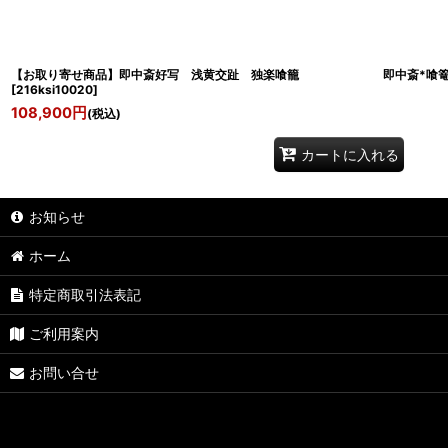
【お取り寄せ商品】即中斎好写 浅黄交趾 独楽喰籠 即中斎*喰篭*懐
[
216ksi10020
]
108,900
円
(税込)
カートに入れる
お知らせ
ホーム
特定商取引法表記
ご利用案内
お問い合せ