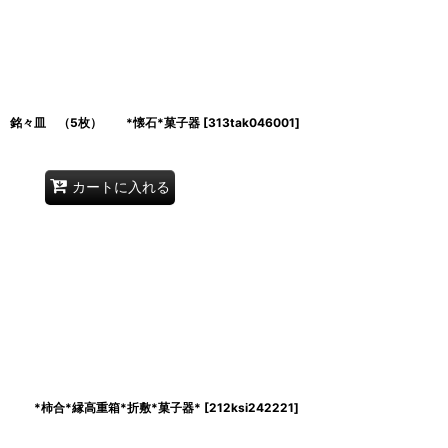
 銘々皿 （5枚） *懐石*菓子器
[
313tak046001
]
カートに入れる
*柿合*縁高重箱*折敷*菓子器*
[
212ksi242221
]