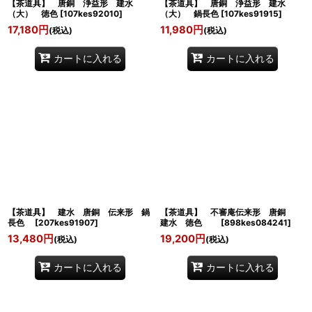
【茶道具】 唐銅 浄益形 建水
【茶道具】 唐銅 浄益形 建水
（大） 徳色
[
107kes92010
]
（大） 鍋長色
[
107kes91915
]
17,180
円
11,980
円
(税込)
(税込)
カートに入れる
カートに入れる
【茶道具】 建水 唐銅 伝来形 鍋
【茶道具】 不審庵伝来形 唐銅
長色
[
207kes91907
]
建水 徳色
[
898kes084241
]
13,480
円
19,200
円
(税込)
(税込)
カートに入れる
カートに入れる