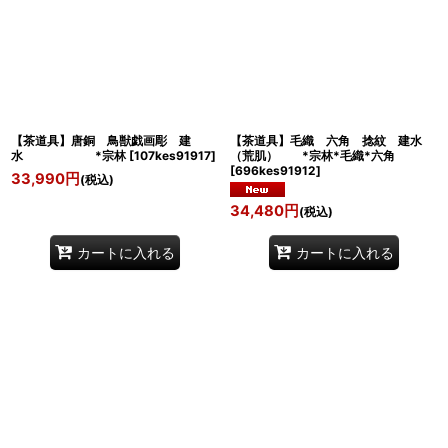
【茶道具】唐銅 鳥獣戯画彫 建
【茶道具】毛織 六角 捻紋 建水
水 *宗林
[
107kes91917
]
（荒肌） *宗林*毛織*六角
[
696kes91912
]
33,990
円
(税込)
34,480
円
(税込)
カートに入れる
カートに入れる