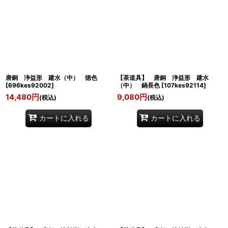
唐銅 浄益形 建水（中） 徳色
【茶道具】 唐銅 浄益形 建水
[
696kes92002
]
（中） 鍋長色
[
107kes92114
]
14,480
円
9,080
円
(税込)
(税込)
カートに入れる
カートに入れる