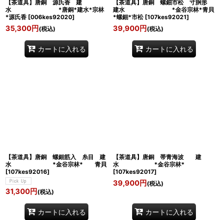
【茶道具】唐銅 源氏香 建
【茶道具】唐銅 螺鈿市松 寸胴形
水 *唐銅*建水*宗林
建水 *金谷宗林*青貝
*源氏香
[
006kes92020
]
*螺鈿*市松
[
107kes92021
]
35,300
円
39,900
円
(税込)
(税込)
カートに入れる
カートに入れる
【茶道具】唐銅 螺鈿筋入 糸目 建
【茶道具】唐銅 帯青海波 建
水 *金谷宗林* 青貝
水 *金谷宗林*
[
107kes92016
]
[
107kes92017
]
39,900
円
(税込)
31,300
円
(税込)
カートに入れる
カートに入れる