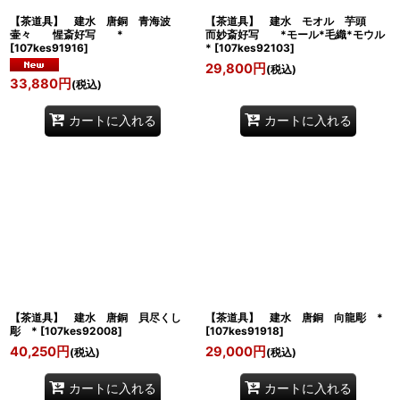
【茶道具】 建水 唐銅 青海波
【茶道具】 建水 モオル 芋頭
壷々 惺斎好写 *
而妙斎好写 *モール*毛織*モウル
[
107kes91916
]
*
[
107kes92103
]
29,800
円
(税込)
33,880
円
(税込)
カートに入れる
カートに入れる
【茶道具】 建水 唐銅 貝尽くし
【茶道具】 建水 唐銅 向龍彫 *
彫 *
[
107kes92008
]
[
107kes91918
]
40,250
円
29,000
円
(税込)
(税込)
カートに入れる
カートに入れる