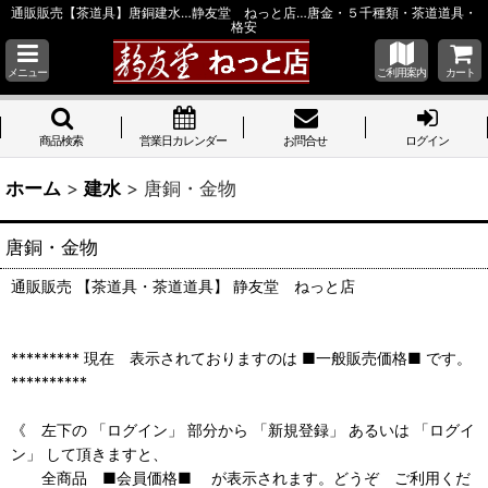
通販販売【茶道具】唐銅建水…静友堂 ねっと店…唐金・５千種類・茶道道具・
格安
メニュー
ご利用案内
カート
商品検索
営業日カレンダー
お問合せ
ログイン
ホーム
>
建水
>
唐銅・金物
唐銅・金物
通販販売 【茶道具・茶道道具】 静友堂 ねっと店
********* 現在 表示されておりますのは ■一般販売価格■ です。
**********
《 左下の 「ログイン」 部分から 「新規登録」 あるいは 「ログイ
ン」 して頂きますと、
全商品 ■会員価格■ が表示されます。どうぞ ご利用くだ