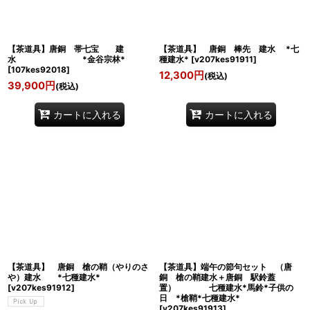
【茶道具】唐銅 帯七宝 建
【茶道具】 唐銅 棒先 建水 *七
水 *金谷宗林*
種建水*
[
v207kes91911
]
[
107kes92018
]
12,300
円
(税込)
39,900
円
(税込)
カートに入れる
カートに入れる
【茶道具】 唐銅 槍の鞘（やりのさ
【茶道具】端午の節句セット （唐
や）建水 *七種建水*
銅 槍の鞘建水＋唐銅 駅鈴蓋
[
v207kes91912
]
置） 七種建水*馬鈴*子供の
日 *槍鞘*七種建水*
[
v207kes91913
]