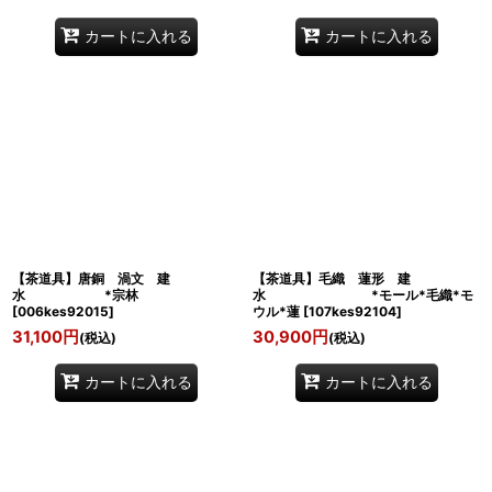
カートに入れる
カートに入れる
【茶道具】唐銅 渦文 建
【茶道具】毛織 蓮形 建
水 *宗林
水 *モール*毛織*モ
[
006kes92015
]
ウル*蓮
[
107kes92104
]
31,100
円
30,900
円
(税込)
(税込)
カートに入れる
カートに入れる