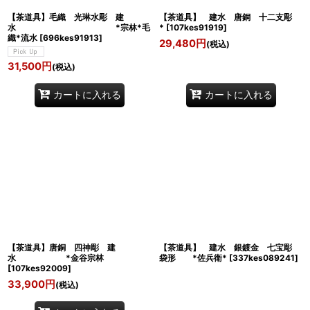
【茶道具】毛織 光琳水彫 建
【茶道具】 建水 唐銅 十二支彫
水 *宗林*毛
*
[
107kes91919
]
織*流水
[
696kes91913
]
29,480
円
(税込)
31,500
円
(税込)
カートに入れる
カートに入れる
【茶道具】唐銅 四神彫 建
【茶道具】 建水 銀鍍金 七宝彫
水 *金谷宗林
袋形 *佐兵衛*
[
337kes089241
]
[
107kes92009
]
33,900
円
(税込)