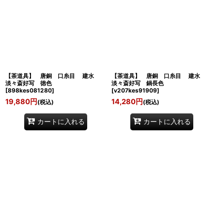
【茶道具】 唐銅 口糸目 建水
【茶道具】 唐銅 口糸目 建水
淡々斎好写 徳色
淡々斎好写 鍋長色
[
898kes081280
]
[
v207kes91909
]
19,880
円
14,280
円
(税込)
(税込)
カートに入れる
カートに入れる