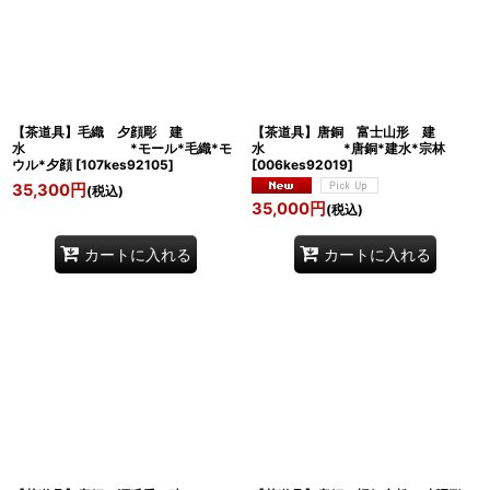
【茶道具】毛織 夕顔彫 建
【茶道具】唐銅 富士山形 建
水 *モール*毛織*モ
水 *唐銅*建水*宗林
ウル*夕顔
[
107kes92105
]
[
006kes92019
]
35,300
円
(税込)
35,000
円
(税込)
カートに入れる
カートに入れる