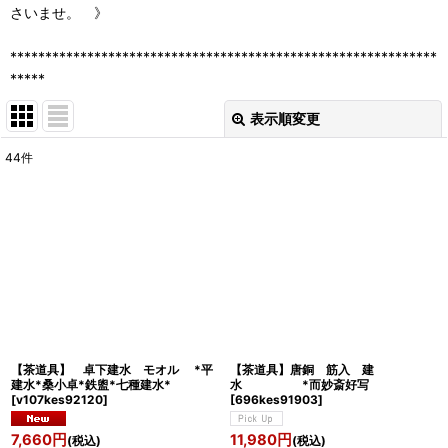
さいませ。 》
*************************************************************
*****
表示順変更
閉じる
44
件
表示数
:
並び順
:
絞り込む
【茶道具】 卓下建水 モオル *平
【茶道具】唐銅 筋入 建
建水*桑小卓*鉄盥*七種建水*
水 *而妙斎好写
[
v107kes92120
]
[
696kes91903
]
7,660
円
11,980
円
(税込)
(税込)