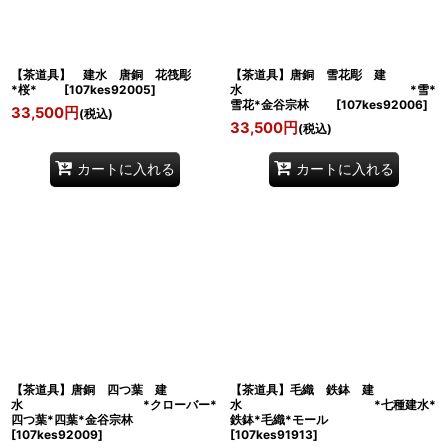
【茶道具】 建水 唐銅 花筏彫
【茶道具】唐銅 雪花彫 建
*桜*
[
107kes92005
]
水 *雪*
雪花*金谷宗林
[
107kes92006
]
33,500
円
(税込)
33,500
円
(税込)
カートに入れる
カートに入れる
【茶道具】唐銅 四つ葉 建
【茶道具】毛織 鉄鉢 建
水 *クローバー*
水 *七種建水*
四つ葉*四葉*金谷宗林
鉄鉢*毛織*モール
[
107kes92009
]
[
107kes91913
]