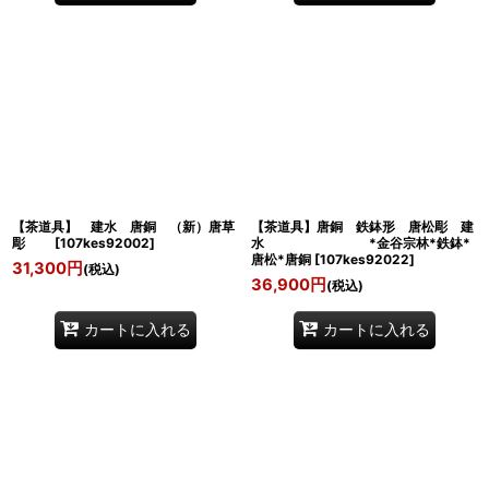
【茶道具】 建水 唐銅 （新）唐草
【茶道具】唐銅 鉄鉢形 唐松彫 建
彫
[
107kes92002
]
水 *金谷宗林*鉄鉢*
唐松*唐銅
[
107kes92022
]
31,300
円
(税込)
36,900
円
(税込)
カートに入れる
カートに入れる