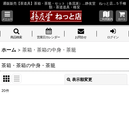
通販販売【茶道具】茶箱・茶籠・セット（各流派）…静友堂 ねっと店…５千種
類・茶道道具・格安
メニュー
ご利用案内
カート
商品検索
営業日カレンダー
お問合せ
ログイン
ホーム
>
茶箱・茶箱の中身・茶籠
茶箱・茶箱の中身・茶籠
表示順変更
閉じる
20
件
サブカテゴリ
:
表示数
:
並び順
: