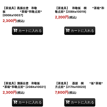
【茶道具】黒掻合塗 和敬
【茶道具】 和敬板 桐 *茶箱*和
板 *茶箱*和敬点前*
敬点前*
[
208ita10019
]
[
000ita10037
]
2,200
円
(税込)
2,300
円
(税込)
カートに入れる
カートに入れる
【茶道具】溜掻合塗 和敬板
【茶道具】 器据 桐 *板*茶箱*
*茶箱*和敬点前*
[
208ita10021
]
月点前*
[
217ita10020
]
2,300
円
7,800
円
(税込)
(税込)
カートに入れる
カートに入れる