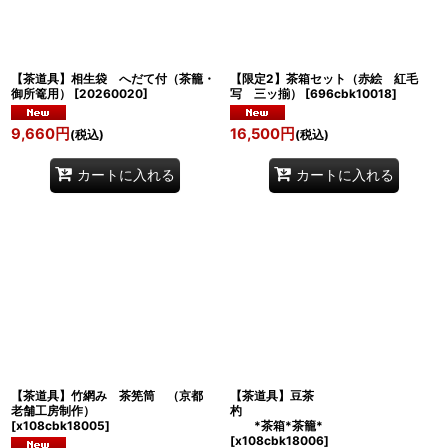
絞り込む
【茶道具】相生袋 へだて付（茶籠・
【限定2】茶箱セット（赤絵 紅毛
御所篭用）
[
20260020
]
写 三ッ揃）
[
696cbk10018
]
9,660
円
16,500
円
(税込)
(税込)
カートに入れる
カートに入れる
【茶道具】竹網み 茶筅筒 （京都
【茶道具】豆茶
老舗工房制作）
杓
[
x108cbk18005
]
*茶箱*茶籠*
[
x108cbk18006
]