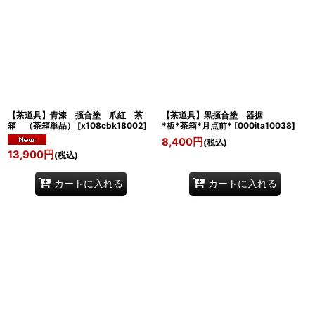
【茶道具】青漆 掻合塗 爪紅 茶
【茶道具】黒掻合塗 器据
箱 （茶箱単品）
[
x108cbk18002
]
*板*茶箱*月点前*
[
000ita10038
]
8,400
円
(税込)
13,900
円
(税込)
カートに入れる
カートに入れる