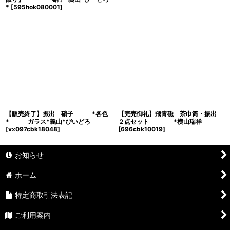
*
[
595hok080001
]
【販売終了】振出 硝子 *各色
【完売御礼】飛青磁 茶巾筒・振出
* ガラス*義山*びいどろ
２点セット *横山瑞祥
[
vx097cbk18048
]
[
696cbk10019
]
お知らせ
ホーム
特定商取引法表記
ご利用案内