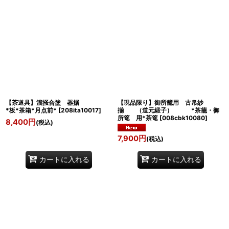
【茶道具】溜掻合塗 器据
【現品限り】御所籠用 古帛紗
*板*茶箱*月点前*
[
208ita10017
]
揃 （道元緞子） *茶籠・御
所篭 用*茶篭
[
008cbk10080
]
8,400
円
(税込)
7,900
円
(税込)
カートに入れる
カートに入れる