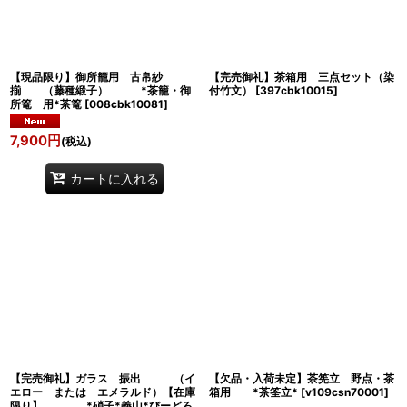
【現品限り】御所籠用 古帛紗
【完売御礼】茶箱用 三点セット（染
揃 （藤種緞子） *茶籠・御
付竹文）
[
397cbk10015
]
所篭 用*茶篭
[
008cbk10081
]
7,900
円
(税込)
カートに入れる
【完売御礼】ガラス 振出 （イ
【欠品・入荷未定】茶筅立 野点・茶
エロー または エメラルド）【在庫
箱用 *茶筌立*
[
v109csn70001
]
限り】 *硝子*義山*びーどろ