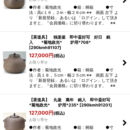
●作者：菊地政光 ●箱：桐箱 ●寸
法：高c１６，２m・幅２６cm ※※ 画面 左下 よ
り 「新規登録」 あるいは 「ログイン」して頂き
ますと、『会員価格』に切り替わります。 ※※
【茶道具】 独楽釜 即中斎好写 好日 銘
入 *菊地政光* 炉用*708*
[
290kmh91107
]
127,000
円
(税込)
お取り寄せ
●作者：菊地政光 ●箱：桐箱 ●寸
法：高１８，５cm・幅２５cm ※※ 画面 左下 よ
り 「新規登録」 あるいは 「ログイン」して頂き
ますと、『会員価格』に切り替わります。 ※※
【茶道具】 丸釜 萬年 銘入 即中斎好写
*菊地政光* 炉用*235*
[
290kmh91201
]
127,000
円
(税込)
お取り寄せ
●作者：菊地政光 ●箱：桐箱 ●寸