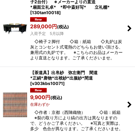
子2台付） ※メーカーよりの直送
*扇面立礼卓* *即中斎好写* 立礼棚*
[
130tan10018
]
289,000
円
(税込)
入荷予定 5月以降
◇椅子２脚付 ◇箱：紙箱 ◇丸炉は炭
灰とコンセント式電熱のどちらもお使い頂ける、
兼用式の丸炉です。 ※こちらのお品はメーカー
より直送となります。ご了承くださいませ。
【茶道具】出帛紗 弥左衛門 間道
*正絹*唐物*出袱紗*出服紗*間道
[
v303kbs10071
]
9,900
円
(税込)
在庫わずか
◇作者：京都（西陣織物） ◇箱：紙箱
※裂の取り方により縞の出方は異なりますの
で、どうかご了承ください。 ※写真と実際は、
多少 色合が異なります。ご了承くださいませ。
…