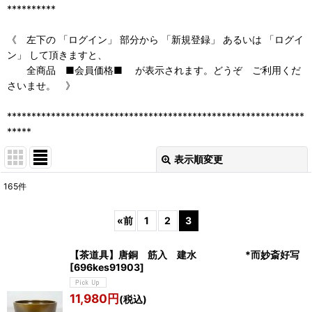
**********
《 左下の 「ログイン」 部分から 「新規登録」 あるいは 「ログイ
ン」 して頂きますと、
全商品 ■会員価格■ が表示されます。どうぞ ご利用くだ
さいませ。 》
*************************************************************
*****
表示順変更
閉じる
165
件
表示数
:
«
前
1
2
3
並び順
:
【茶道具】唐銅 筋入 建水 *而妙斎好写
[
696kes91903
]
絞り込む
11,980
円
(税込)