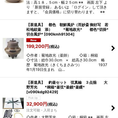
法：高１８，５cm・幅２５cm ※※ 画面 左下 よ
り 「新規登録」 あるいは 「ログイン」して頂き
ますと、『会員価格』に切り替わります。 ※※
【茶道具】 都色 朝鮮風炉（而妙斎 御好写 若
松地紋釜 添） *菊地政光* 都色*切掛*
切合風炉*
[
090kmh91304
]
199,200
円
(税込)
◇作者：菊地政光（釜師） ◇箱：桐箱
◇寸法：総巾30.0cm × 総高さ30.0cm 略
歴 菊地政光（きくちまさみつ） 1937
年1月19日生まれ 山…
【茶道具】 釣釜セット 弦真鍮 ３点揃 大
野芳光 *桐箱*釜弦*釜鎖*釜鐶*
[
v090kdg92429
]
32,900
円
(税込)
注文可能・入荷まち
◇作者：大野芳光 ◇箱：桐箱 ※※ 画面 左