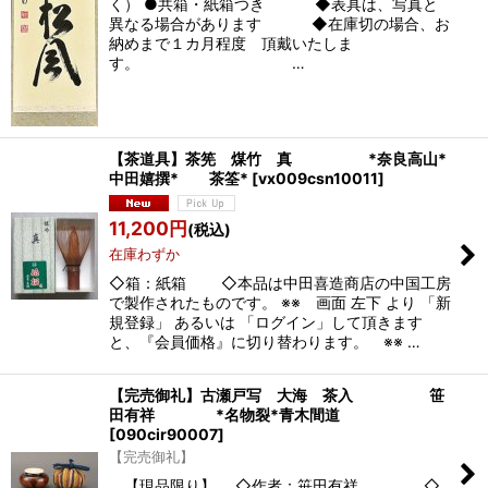
く） ●共箱・紙箱つき ◆表具は、写真と
異なる場合があります ◆在庫切の場合、お
納めまで１カ月程度 頂戴いたしま
す。 …
【茶道具】茶筅 煤竹 真 *奈良高山*
中田嬉撰* 茶筌*
[
vx009csn10011
]
11,200
円
(税込)
在庫わずか
◇箱：紙箱 ◇本品は中田喜造商店の中国工房
で製作されたものです。 ※※ 画面 左下 より 「新
規登録」 あるいは 「ログイン」して頂きます
と、『会員価格』に切り替わります。 ※※ …
【完売御礼】古瀬戸写 大海 茶入 笹
田有祥 *名物裂*青木間道
[
090cir90007
]
【完売御礼】
【現品限り】 ◇作者：笹田有祥 ◇