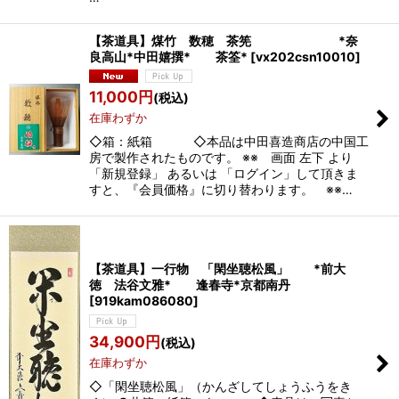
【茶道具】煤竹 数穂 茶筅 *奈
良高山*中田嬉撰* 茶筌*
[
vx202csn10010
]
11,000
円
(税込)
在庫わずか
◇箱：紙箱 ◇本品は中田喜造商店の中国工
房で製作されたものです。 ※※ 画面 左下 より
「新規登録」 あるいは 「ログイン」して頂きま
すと、『会員価格』に切り替わります。 ※※…
【茶道具】一行物 「閑坐聴松風」 *前大
徳 法谷文雅* 逢春寺*京都南丹
[
919kam086080
]
34,900
円
(税込)
在庫わずか
◇「閑坐聴松風」（かんざしてしょうふうをき