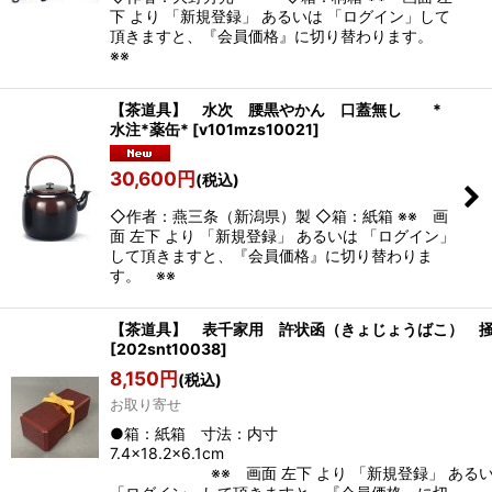
下 より 「新規登録」 あるいは 「ログイン」して
頂きますと、『会員価格』に切り替わります。
※※
【茶道具】 水次 腰黒やかん 口蓋無し *
水注*薬缶*
[
v101mzs10021
]
30,600
円
(税込)
◇作者：燕三条（新潟県）製 ◇箱：紙箱 ※※ 画
面 左下 より 「新規登録」 あるいは 「ログイン」
して頂きますと、『会員価格』に切り替わりま
す。 ※※
【茶道具】 表千家用 許状函（きょじょうばこ） 
[
202snt10038
]
8,150
円
(税込)
お取り寄せ
●箱：紙箱 寸法：内寸
7.4×18.2×6.1
※※ 画面 左下 より 「新規登録」 ある