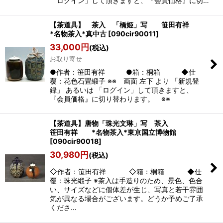
「ログイン」して頂きますと、『会員価格』に切…
【茶道具】 茶入 「橋姫」写 笹田有祥
*名物茶入*真中古
[
090cir90011
]
33,000
円
(税込)
お取り寄せ
●作者：笹田有祥 ●箱：桐箱 ◆仕
覆：花色石畳緞子 ※※ 画面 左下 より 「新規登
録」 あるいは 「ログイン」して頂きますと、
『会員価格』に切り替わります。 ※※
【茶道具】唐物「珠光文琳」写 茶入
笹田有祥 *名物茶入*東京国立博物館
[
090cir90018
]
30,980
円
(税込)
◇作者：笹田有祥 ◇箱：桐箱 ◆仕
覆：珠光緞子 ※茶入は手造りのため、景色、色合
い、サイズなどに個体差が生じ、写真と若干雰囲
気が異なる場合がございます。どうか予めご了承
くださ…