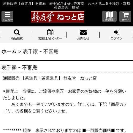
通販販売【茶道具】不審庵 表千家さま好…静友堂 ねっと店…５千種類・京都
茶道道具・格安
メニュー
ご利用案内
カート
商品検索
営業日カレンダー
お問合せ
ログイン
ホーム
>
表千家 - 不審庵
表千家 - 不審庵
通販販売 【茶道具・茶道道具】 静友堂 ねっと店
※便宜上 当欄に、ご流儀や宗匠・お家元のお好物の一例を分類い
たしました。
あくまでも一例でございますので、詳しくは、下記「商品カテ
ゴリ」の各欄をご覧くださいませ。
********* 現在 表示されておりますのは ■一般販売価格■ です。