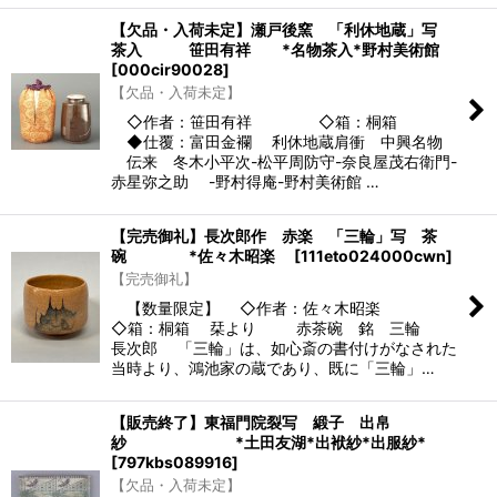
【欠品・入荷未定】瀬戸後窯 「利休地蔵」写
茶入 笹田有祥 *名物茶入*野村美術館
[
000cir90028
]
【欠品・入荷未定】
◇作者：笹田有祥 ◇箱：桐箱
◆仕覆：富田金襴 利休地蔵肩衝 中興名物
伝来 冬木小平次-松平周防守-奈良屋茂右衛門-
赤星弥之助 -野村得庵-野村美術館 …
【完売御礼】長次郎作 赤楽 「三輪」写 茶
碗 *佐々木昭楽
[
111eto024000cwn
]
【完売御礼】
【数量限定】 ◇作者：佐々木昭楽
◇箱：桐箱 栞より 赤茶碗 銘 三輪
長次郎 「三輪」は、如心斎の書付けがなされた
当時より、鴻池家の蔵であり、既に「三輪」…
【販売終了】東福門院裂写 緞子 出帛
紗 *土田友湖*出袱紗*出服紗*
[
797kbs089916
]
【欠品・入荷未定】