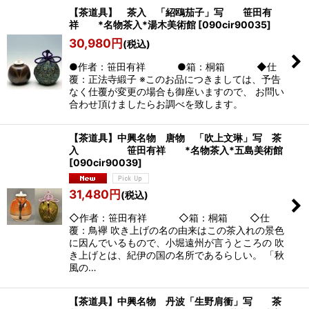
【茶道具】 茶入 「紹鴎茄子」写 笹田有
祥 *名物茶入*湯木美術館
[
090cir90035
]
30,980
円
(税込)
●作者：笹田有祥 ●箱：桐箱 ◆仕
覆：正法寺緞子 ※このお品につきましては、予告
なく仕覆が変更の場合も御座いますので、 お問い
合わせ頂けましたらお調べを致します。
【茶道具】中興名物 唐物 「吹上文琳」写 茶
入 笹田有祥 *名物茶入*五島美術館
[
090cir90039
]
31,480
円
(税込)
◇作者：笹田有祥 ◇箱：桐箱 ◇仕
覆：鳥襷 吹き上げの名の由来はこの茶入れの景色
に因んでいるもので、小堀遠州が言うところの 吹
き上げとは、紀伊の国の名所であるらしい。 「秋
風の…
【茶道具】中興名物 丹波「生野肩衝」写 茶