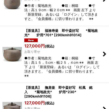
●作者：菊地政光 ●箱：桐箱 ●寸
法：高１９cm・幅２０cm ※※ 画面 左下 より
「新規登録」 あるいは 「ログイン」して頂きま
すと、『会員価格』に切り替わります。 ※※
【茶道具】 福禄寿釜 即中斎好写 *菊地政
光* 炉用*701*
[
290kmh91014
]
127,000
円
(税込)
お取り寄せ
●作者：菊地政光 ●箱：桐箱 ●寸
法：高１５，５cm・幅２５，４cm ※※ 画面 左
下 より 「新規登録」 あるいは 「ログイン」して
頂きますと、『会員価格』に切り替わります。
※※
【茶道具】 撫肩釜 即中斎好写 松風 銘
入 *菊地政光* 炉用*230*
[
290kmh91106
]
127,000
円
(税込)
お取り寄せ