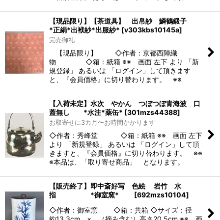
【現品限り】【茶道具】 出帛紗 鱗鶴緞子
*正絹*出袱紗*出服紗*
[
v303kbs10145a
]
完売御礼
【現品限り】 ◇作者：京都西陣織
物 ◇箱：紙箱 ※※ 画面 左下 より 「新
規登録」 あるいは 「ログイン」して頂きます
と、『会員価格』に切り替わります。 ※※
【入荷未定】水次 やかん つぼつぼ青海波 口
蓋無し *水注*薬缶*
[
301mzs44388
]
お取寄せに3カ月〜お時間かかります
◇作者：秀峰堂 ◇箱：紙箱 ※※ 画面 左下
より 「新規登録」 あるいは 「ログイン」して頂
きますと、『会員価格』に切り替わります。 ※※
※本品は、「取り寄せ商品」 となります。
【販売終了】即中斎好写 色絵 岩竹 水
指 *御室窯*
[
692mzs10104
]
◇作者：御室窯 ◇箱：共箱 ◇サイズ：径
約13.3cm × （摘み含む）高さ20.5cm ※※ 画