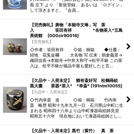
面 左下 より 「新規登録」 あるいは 「ログイン」
して頂きますと、『会員…
【完売御礼】唐物「本能寺文琳」写 茶
入 笹田有祥 *名物茶入*五島
美術館
[
000cir90016
]
【完売御礼】
◇作者：笹田有祥 ◇箱：桐箱 ◆仕覆：
紺地 花兎金襴 大名物 写 伝来：朝倉義景→
織田信長→本能寺→中井大和守→松平不昧 この茶
入は、松平不昧が蔵品中最も愛好したと言…
【欠品中・入荷未定】 猶有斎好写 松鶴蒔絵
黒大棗 茶器*茶入* *幸斎*
[
191ntm10055
]
【欠品中・入荷未定】
◇竹内幸斎 造 ◇箱：桐箱 竹内幸
斎 略歴 昭和十九年九月一日 石川県山中町に生
まれる 昭和四十八年より山中町漆器蒔絵師見習
昭和五十六年 現在地において漆器蒔絵師とし…
【欠品中・入荷未定】黒竹（紫竹） 真 茶