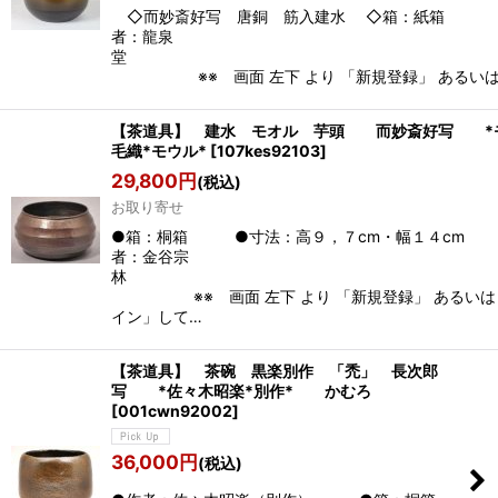
◇而妙斎好写 唐銅 筋入建水 ◇箱：紙箱
者：龍泉
※※ 画面 左下 より 「新規登録」 あるいは
【茶道具】 建水 モオル 芋頭 而妙斎好写 *
毛織*モウル*
[
107kes92103
]
29,800
円
(税込)
お取り寄せ
●箱：桐箱 ●寸法：高９，７cm・幅１４cm
者：金谷宗
※※ 画面 左下 より 「新規登録」 あるいは
イン」して…
【茶道具】 茶碗 黒楽別作 「禿」 長次郎
写 *佐々木昭楽*別作* かむろ
[
001cwn92002
]
36,000
円
(税込)