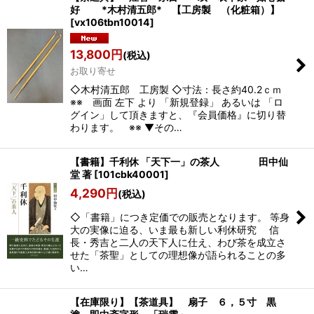
好 *木村清五郎* 【工房製 （化粧箱）】
[
vx106tbn10014
]
13,800
円
(税込)
お取り寄せ
◇木村清五郎 工房製 ◇寸法：長さ約40.2ｃｍ
※※ 画面 左下 より 「新規登録」 あるいは 「ロ
グイン」して頂きますと、『会員価格』に切り替
わります。 ※※ ▼その…
【書籍】千利休 「天下一」の茶人 田中仙
堂 著
[
101cbk40001
]
4,290
円
(税込)
◇「書籍」につき定価での販売となります。 等身
大の実像に迫る、いま最も新しい利休研究 信
長・秀吉と二人の天下人に仕え、わび茶を成立さ
せた「茶聖」としての理想像が語られることの多
い…
【在庫限り】【茶道具】 扇子 ６，５寸 黒