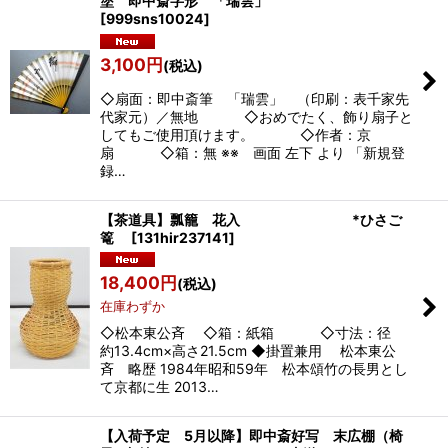
塗 即中斎字形 「瑞雲」
[
999sns10024
]
3,100
円
(税込)
◇扇面：即中斎筆 「瑞雲」 （印刷：表千家先
代家元）／無地 ◇おめでたく、飾り扇子と
してもご使用頂けます。 ◇作者：京
扇 ◇箱：無 ※※ 画面 左下 より 「新規登
録…
【茶道具】瓢籠 花入 *ひさご
篭
[
131hir237141
]
18,400
円
(税込)
在庫わずか
◇松本東公斉 ◇箱：紙箱 ◇寸法：径
約13.4cm×高さ21.5cm ◆掛置兼用 松本東公
斉 略歴 1984年昭和59年 松本頌竹の長男とし
て京都に生 2013…
【入荷予定 5月以降】即中斎好写 末広棚（椅