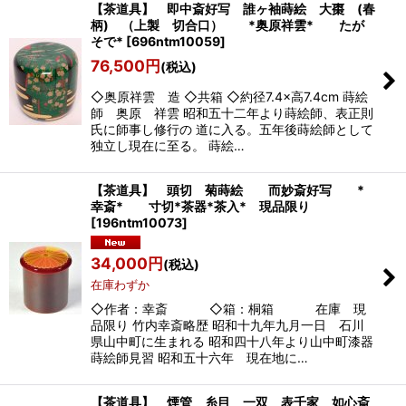
【茶道具】 即中斎好写 誰ヶ袖蒔絵 大棗 (春
柄) （上製 切合口） *奥原祥雲* たが
そで*
[
696ntm10059
]
76,500
円
(税込)
◇奥原祥雲 造 ◇共箱 ◇約径7.4×高7.4cm 蒔絵
師 奥原 祥雲 昭和五十二年より蒔絵師、表正則
氏に師事し修行の 道に入る。五年後蒔絵師として
独立し現在に至る。 蒔絵…
【茶道具】 頭切 菊蒔絵 而妙斎好写 *
幸斎* 寸切*茶器*茶入* 現品限り
[
196ntm10073
]
34,000
円
(税込)
在庫わずか
◇作者：幸斎 ◇箱：桐箱 在庫 現
品限り 竹内幸斎略歴 昭和十九年九月一日 石川
県山中町に生まれる 昭和四十八年より山中町漆器
蒔絵師見習 昭和五十六年 現在地に…
【茶道具】 煙管 糸目 一双 表千家 如心斎