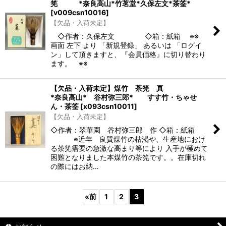
筅 *奈良高山*竹茗堂*久保左文*茶筌*
[
v009csn10016
]
【欠品・入荷未定】
◇作者：久保左文 ◇箱：紙箱 ※※
画面 左下 より 「新規登録」 あるいは 「ログイ
ン」して頂きますと、『会員価格』に切り替わり
ます。 ※※
【欠品・入荷未定】煤竹 茶筅 真
*奈良高山* 谷村弥三郎* すす竹・ちゃせ
ん・茶筌
[
x093csn10011
]
【欠品・入荷未定】
◇作者：翠華園 谷村弥三郎 作 ◇箱：紙箱
※近年 良質煤竹の枯渇や、生産地におけ
る茶筅需要の急激な高まり等により 入手が極めて
困難となりました本煤竹の茶筅です。。在庫切れ
の際にはお納…
«
前
1
2
3