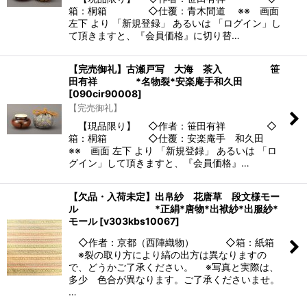
箱：桐箱 ◇仕覆：青木間道 ※※ 画面
左下 より 「新規登録」 あるいは 「ログイン」し
て頂きますと、『会員価格』に切り替…
【完売御礼】古瀬戸写 大海 茶入 笹
田有祥 *名物裂*安楽庵手和久田
[
090cir90008
]
【完売御礼】
【現品限り】 ◇作者：笹田有祥 ◇
箱：桐箱 ◇仕覆：安楽庵手 和久田
※※ 画面 左下 より 「新規登録」 あるいは 「ロ
グイン」して頂きますと、『会員価格』…
【欠品・入荷未定】出帛紗 花唐草 段文様モー
ル *正絹*唐物*出袱紗*出服紗*
モール
[
v303kbs10067
]
◇作者：京都（西陣織物） ◇箱：紙箱
※裂の取り方により縞の出方は異なりますの
で、どうかご了承ください。 ※写真と実際は、
多少 色合が異なります。ご了承くださいませ。
…