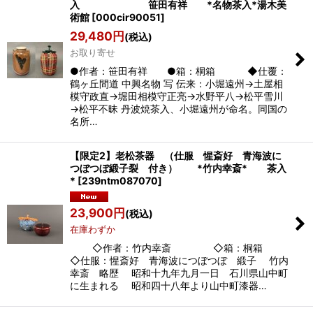
入 笹田有祥 *名物茶入*湯木美
術館
[
000cir90051
]
29,480
円
(税込)
お取り寄せ
●作者：笹田有祥 ●箱：桐箱 ◆仕覆：
鶴ヶ丘間道 中興名物 写 伝来：小堀遠州→土屋相
模守政直→堀田相模守正亮→水野平八→松平雪川
→松平不昧 丹波焼茶入、小堀遠州が命名。同国の
名所…
【限定2】老松茶器 （仕服 惺斎好 青海波に
つぼつぼ緞子裂 付き） *竹内幸斎* 茶入
*
[
239ntm087070
]
23,900
円
(税込)
在庫わずか
◇作者：竹内幸斎 ◇箱：桐箱
◇仕服：惺斎好 青海波につぼつぼ 緞子 竹内
幸斎 略歴 昭和十九年九月一日 石川県山中町
に生まれる 昭和四十八年より山中町漆器…