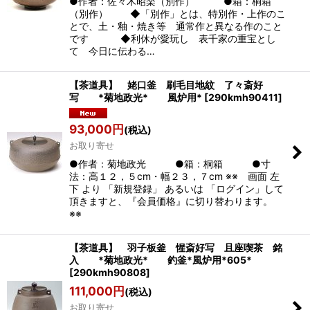
●作者：佐々木昭楽（別作） ●箱：桐箱
（別作） ◆「別作」とは、特別作・上作のこ
とで、土・釉・焼き等 通常作と異なる作のこと
です ◆利休が愛玩し 表千家の重宝とし
て 今日に伝わる…
【茶道具】 姥口釜 刷毛目地紋 了々斎好
写 *菊地政光* 風炉用*
[
290kmh90411
]
93,000
円
(税込)
お取り寄せ
●作者：菊地政光 ●箱：桐箱 ●寸
法：高１２，５cm・幅２３，７cm ※※ 画面 左
下 より 「新規登録」 あるいは 「ログイン」して
頂きますと、『会員価格』に切り替わります。
※※
【茶道具】 羽子板釜 惺斎好写 且座喫茶 銘
入 *菊地政光* 釣釜*風炉用*605*
[
290kmh90808
]
111,000
円
(税込)
お取り寄せ