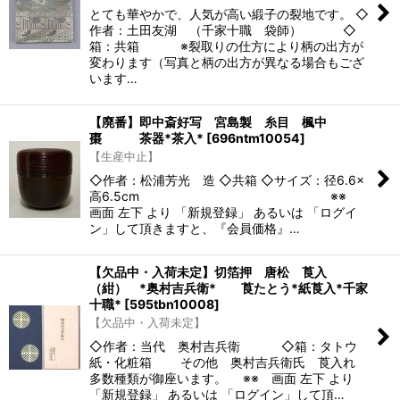
とても華やかで、人気が高い緞子の裂地です。 ◇
作者：土田友湖 （千家十職 袋師） ◇
箱：共箱 ※裂取りの仕方により柄の出方が
変わります（写真と柄の出方が異なる場合もござ
います…
【廃番】即中斎好写 宮島製 糸目 楓中
棗 茶器*茶入*
[
696ntm10054
]
【生産中止】
◇作者：松浦芳光 造 ◇共箱 ◇サイズ：径6.6×
高6.5cm ※※
画面 左下 より 「新規登録」 あるいは 「ログイ
ン」して頂きますと、『会員価格』…
【欠品中・入荷未定】切箔押 唐松 莨入
（紺） *奥村吉兵衛* 莨たとう*紙莨入*千家
十職*
[
595tbn10008
]
【欠品中・入荷未定】
◇作者：当代 奥村吉兵衛 ◇箱：タトウ
紙・化粧箱 その他 奥村吉兵衛氏 莨入れ
多数種類が御座います。 ※※ 画面 左下 より
「新規登録」 あるいは 「ログイン」して頂…